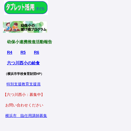
幼保小連携推進活動報告
R4
R5
R6
六つ川西小の給食
（横浜市学校食育財団HP）
特別支援教育支援員
【六つ川西小：募集中】
お問い合わせください
横浜市
臨任用講師募集