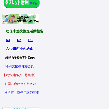
幼保小連携推進活動報告
R4
R5
R6
六つ川西小の給食
（横浜市学校食育財団HP）
特別支援教育支援員
【六つ川西小：募集中】
お問い合わせください
横浜市
臨任用講師募集