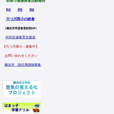
幼保小連携推進活動報告
R4
R5
R6
六つ川西小の給食
（横浜市学校食育財団HP）
特別支援教育支援員
【六つ川西小：募集中】
お問い合わせください
横浜市
臨任用講師募集