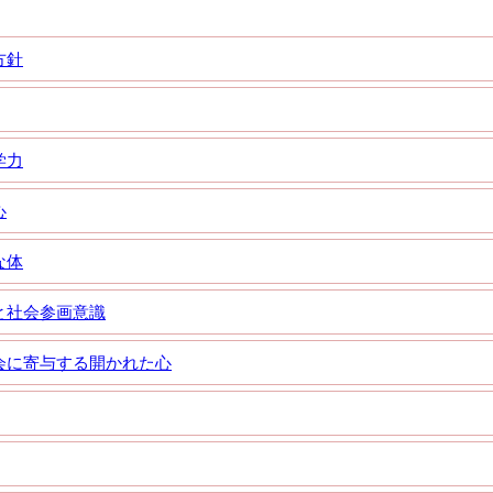
方針
学力
心
な体
と社会参画意識
会に寄与する開かれた心