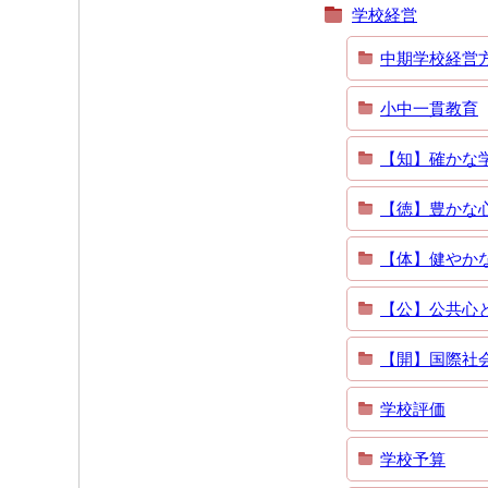
学校経営
中期学校経営
小中一貫教育
【知】確かな
【徳】豊かな
【体】健やか
【公】公共心
【開】国際社
学校評価
学校予算