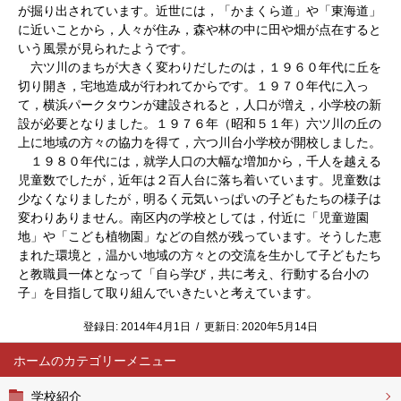
が掘り出されています。近世には，「かまくら道」や「東海道」
に近いことから，人々が住み，森や林の中に田や畑が点在すると
いう風景が見られたようです。
六ツ川のまちが大きく変わりだしたのは，１９６０年代に丘を
切り開き，宅地造成が行われてからです。１９７０年代に入っ
て，横浜パークタウンが建設されると，人口が増え，小学校の新
設が必要となりました。１９７６年（昭和５１年）六ツ川の丘の
上に地域の方々の協力を得て，六つ川台小学校が開校しました。
１９８０年代には，就学人口の大幅な増加から，千人を越える
児童数でしたが，近年は２百人台に落ち着いています。児童数は
少なくなりましたが，明るく元気いっぱいの子どもたちの様子は
変わりありません。南区内の学校としては，付近に「児童遊園
地」や「こども植物園」などの自然が残っています。そうした恵
まれた環境と，温かい地域の方々との交流を生かして子どもたち
と教職員一体となって「自ら学び，共に考え、行動する台小の
子」を目指して取り組んでいきたいと考えています。
登録日:
2014年4月1日
/
更新日:
2020年5月14日
ホーム
学校紹介