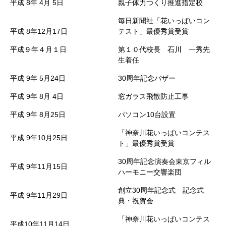
平成
8年
4月
5日
親子体力つくり推進指定校
毎日新聞社「花いっぱいコン
平成
8年12月17日
テスト」最優秀賞受賞
平成９年４月１日
第１０代校長 石川 一秀先
生着任
平成
9年
5月24日
30周年記念バザー
平成
9年
8月
4日
窓ガラス飛散防止工事
平成
9年
8月25日
パソコン10台設置
「神奈川花いっぱいコンテス
平成
9年10月25日
ト」最優秀賞受賞
30周年記念演奏会東京フィル
平成
9年11月15日
ハーモニー交響楽団
創立30周年記念式 記念式
平成
9年11月29日
典・祝賀会
「神奈川花いっぱいコンテス
平成10年11月14日