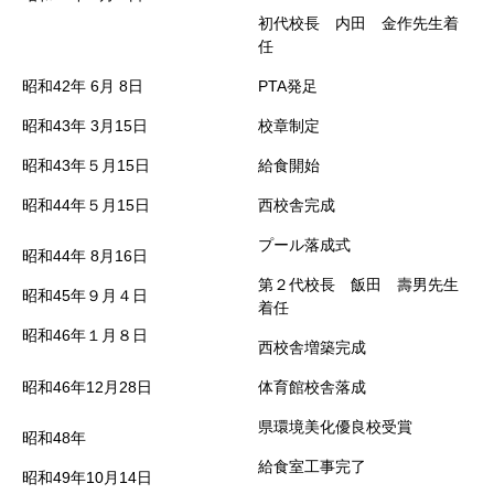
初代校長 内田 金作先生着
任
昭和42年
6月
8日
PTA発足
昭和43年
3月15日
校章制定
昭和43年５月15日
給食開始
昭和44年５月15日
西校舎完成
プール落成式
昭和44年
8月16日
第２代校長 飯田 壽男先生
昭和45年９月４日
着任
昭和46年１月８日
西校舎増築完成
昭和46年12月28日
体育館校舎落成
県環境美化優良校受賞
昭和48年
給食室工事完了
昭和49年10月14日