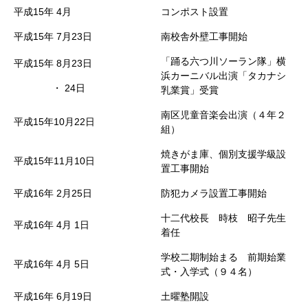
平成15年
4月
コンポスト設置
平成15年
7月23日
南校舎外壁工事開始
「踊る六つ川ソーラン隊」横
平成15年
8月23日
浜カーニバル出演「タカナシ
・
24日
乳業賞」受賞
南区児童音楽会出演（４年２
平成15年10月22日
組）
焼きがま庫、個別支援学級設
平成15年11月10日
置工事開始
平成16年
2月25日
防犯カメラ設置工事開始
十二代校長 時枝 昭子先生
平成16年
4月
1日
着任
学校二期制始まる 前期始業
平成16年
4月
5日
式・入学式（９４名）
平成16年
6月19日
土曜塾開設