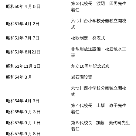
第３代校長 渡辺 四男先生
昭和50年４月５日
着任
六つ川台小学校分離独立開校
昭和51年
4月
2日
式
昭和51年
7月
7日
校歌制定 発表式
非常用放送設備・校庭散水工
昭和51年
8月21日
事
昭和51年11月
1日
創立10周年記念式典
昭和54年３月
岩石園設置
六つ川西小学校分離独立開校
式
昭和54年
4月
3日
第４代校長 上坂 政子先生
昭和55年９月３日
着任
昭和57年９月１日
第５代校長 加藤 美代司先生
着任
昭和57年９月８日