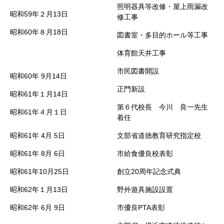
照明器具等改修・屋上雨漏改
昭和59年２月13日
修工事
昭和60年８月18日
図書室・多目的ホール等工事
体育館天井工事
市民図書開設
昭和60年
9月14日
正門新設
昭和61年１月14日
第６代校長 今川 良一先生
昭和61年４月１日
着任
昭和61年
4月
5日
文部省道徳教育研究指定校
昭和61年
8月
6日
市給食優良校表彰
昭和61年10月25日
創立20周年記念式典
昭和62年１月13日
野外遊具施設設置
昭和62年
6月
9日
市優良PTA表彰