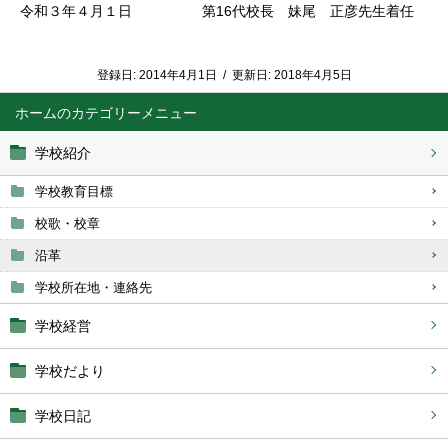
令和３年４月１日 第16代校長 妹尾 正彦先生着任
登録日:
2014年4月1日
/
更新日:
2018年4月5日
ホーム
学校紹介
学校教育目標
校歌・校章
沿革
学校所在地・連絡先
学校経営
学校だより
学校日記