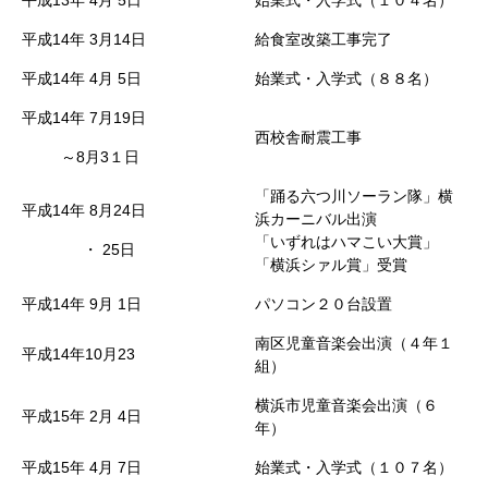
平成13年
4月
5日
始業式・入学式（１０４名）
平成14年
3月14日
給食室改築工事完了
平成14年
4月
5日
始業式・入学式（８８名）
平成14年
7月19日
西校舎耐震工事
～8月3１日
「踊る六つ川ソーラン隊」横
平成14年
8月24日
浜カーニバル出演
「いずれはハマこい大賞」
・
25日
「横浜シァル賞」受賞
平成14年
9月
1日
パソコン２０台設置
南区児童音楽会出演（４年１
平成14年10月23
組）
横浜市児童音楽会出演（６
平成15年
2月
4日
年）
平成15年
4月
7日
始業式・入学式（１０７名）