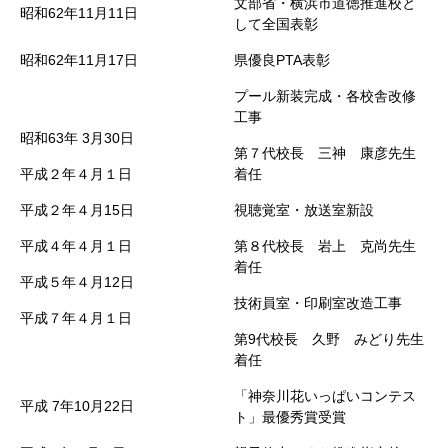
文部省・横浜市道徳推進校と
昭和62年11月11日
して全国表彰
昭和62年11月17日
県優良PTA表彰
プール新装完成・各校舎改修
工事
昭和63年
3月30日
第７代校長 三神 康彦先生
平成２年４月１日
着任
平成２年４月15日
視聴覚室・放送室新設
平成４年４月１日
第８代校長 岩上 克尚先生
着任
平成５年４月12日
技術員室・印刷室改造工事
平成７年４月１日
第9代校長 久野 みどり先生
着任
「神奈川花いっぱいコンテス
平成
7年10月22日
ト」最優秀賞受賞