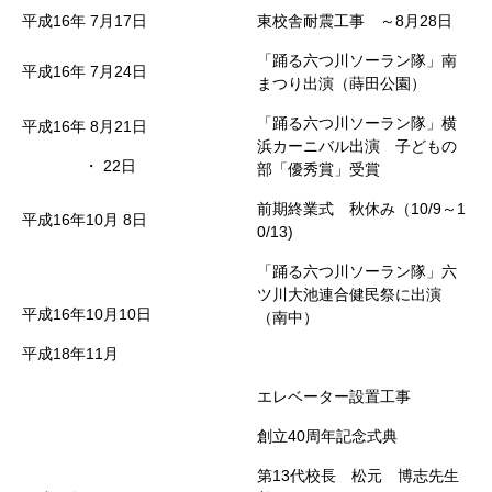
平成16年
7月17日
東校舎耐震工事 ～8月28日
「踊る六つ川ソーラン隊」南
平成16年
7月24日
まつり出演（蒔田公園）
「踊る六つ川ソーラン隊」横
平成16年
8月21日
浜カーニバル出演 子どもの
・
22日
部「優秀賞」受賞
前期終業式 秋休み（10/9～1
平成16年10月
8日
0/13)
「踊る六つ川ソーラン隊」六
ツ川大池連合健民祭に出演
平成16年10月10日
（南中）
平成18年11月
エレベーター設置工事
創立40周年記念式典
第13代校長 松元 博志先生