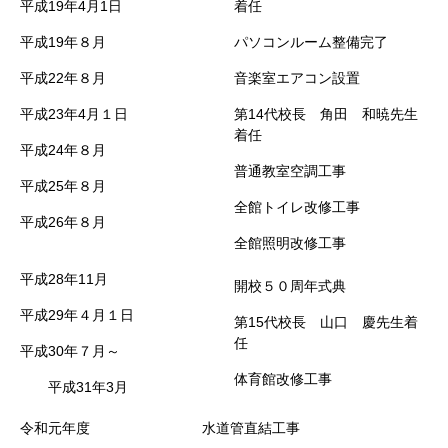
平成19年4月1日
着任
平成19年８月
パソコンルーム整備完了
平成22年８月
音楽室エアコン設置
平成23年4月１日
第14代校長 角田 和暁先生
着任
平成24年８月
普通教室空調工事
平成25年８月
全館トイレ改修工事
平成26年８月
全館照明改修工事
平成28年11月
開校５０周年式典
平成29年４月１日
第15代校長 山口 慶先生着
任
平成30年７月～
体育館改修工事
平成31年3月
令和元年度 水道管直結工事