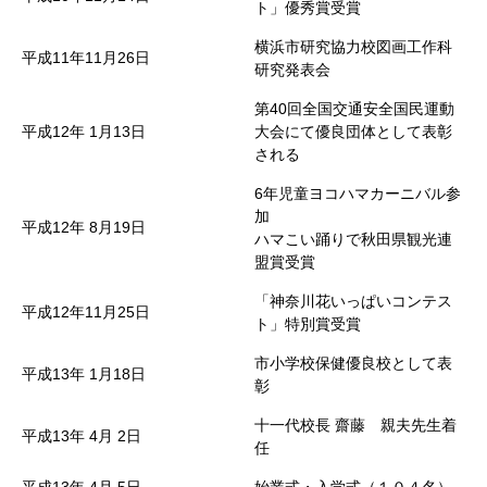
ト」優秀賞受賞
横浜市研究協力校図画工作科
平成11年11月26日
研究発表会
第40回全国交通安全国民運動
平成12年
1月13日
大会にて優良団体として表彰
される
6年児童ヨコハマカーニバル参
加
平成12年
8月19日
ハマこい踊りで秋田県観光連
盟賞受賞
「神奈川花いっぱいコンテス
平成12年11月25日
ト」特別賞受賞
市小学校保健優良校として表
平成13年
1月18日
彰
十一代校長 齋藤 親夫先生着
平成13年
4月
2日
任