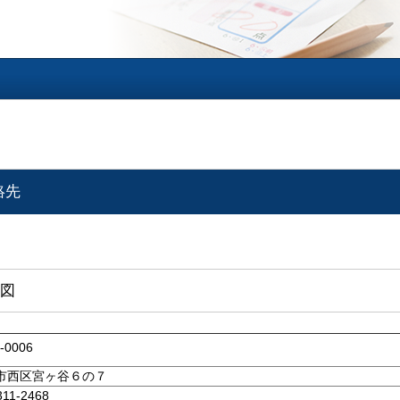
絡先
図
0-0006
市西区宮ヶ谷６の７
311-2468