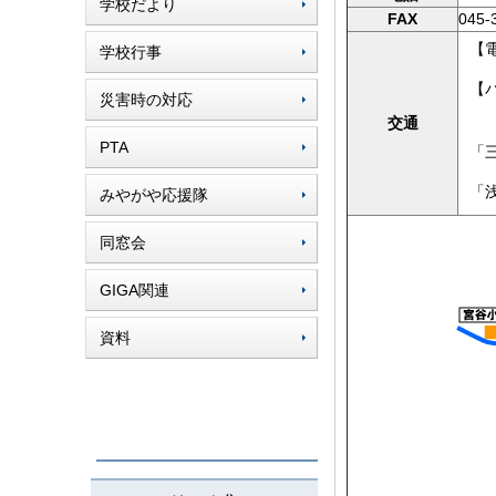
学校だより
FAX
045-
【
学校行事
【
災害時の対応
交通
横
PTA
「
「
みやがや応援隊
同窓会
GIGA関連
資料