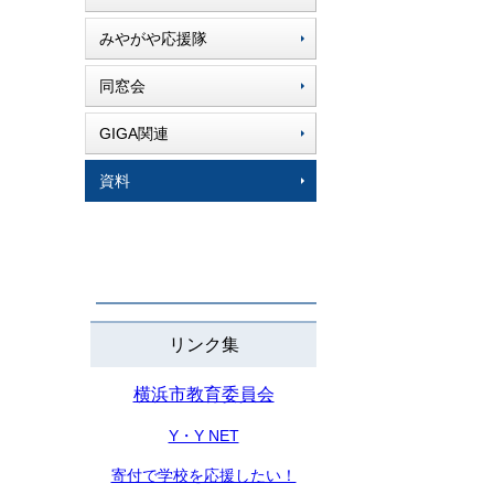
みやがや応援隊
同窓会
GIGA関連
資料
リンク集
横浜市教育委員会
Y・Y NET
寄付で学校を応援したい！