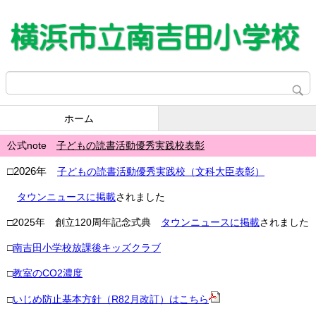
ホーム
公式note
子どもの読書活動優秀実践校表彰
□2026年
子どもの読書活動優秀実践校（文科大臣表彰）
タウンニュースに掲載
されました
□2025年 創立120周年記念式典
タウンニュースに掲載
されました
□
南吉田小学校放課後キッズクラブ
□
教室の
CO2
濃度
□
いじめ防止基本方針（R82月改訂）はこちら