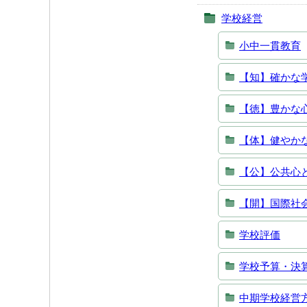
学校経営
小中一貫教育
【知】確かな
【徳】豊かな
【体】健やか
【公】公共心
【開】国際社
学校評価
学校予算・決
中期学校経営