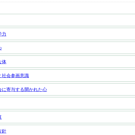
学力
心
な体
と社会参画意識
会に寄与する開かれた心
算
方針