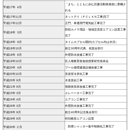
「まち」とともに歩む読書活動推進校に委嘱さ
平成17年 4月
れる
平成17年11月
ネットデイ（ＰＣＬＡＮ工事)完了
平成17年12月
正門、車通用門電気錠工事完了
防犯カメラ増設・地域交流室エアコン設置工事
平成18年 3月
完了
平成18年 9月
タイムカプセル開封(カプセル内は水没）
平成18年10月
創立30周年式典、祝賀会挙行
平成19年 8月
外壁防水改修工事完了
平成19年10月
区人権教育推進校授業研究発表会
平成20年 4月
プール循環濾過設備改修工事
平成20年10月
音楽室冷房化工事
平成20年 9月
水道直結工事
平成21年 9月
視聴覚室床改修工事完了
平成23年 3月
エレベーター工事完了
平成24年 4月
エアコン工事完了
平成26年 3月
外壁防水改修工事完了
平成28年 9月
創立40周年記念集会挙行
平成29年 9月
特別教室エアコン設置
防煙シャッター集中制御化工事完了
平成30年 ２月