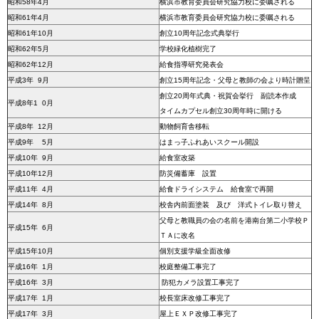
昭和58年
4月
横浜市教育委員会研究協力校に委嘱される
昭和61年
4月
横浜市教育委員会研究協力校に委嘱される
昭和61年10月
創立10周年記念式典挙行
昭和62年
5月
学校緑化植樹完了
昭和62年12月
給食指導研究発表会
平成3年
9月
創立15周年記念・父母と教師の会より時計贈呈
創立20周年式典・祝賀会挙行 副読本作成
平成8年1 0月
タイムカプセル創立30周年時に開ける
平成8年 12月
動物飼育舎移転
平成9年 5月
はまっ子ふれあいスクール開設
平成10年 9月
給食室改築
平成10年12月
防災備蓄庫 設置
平成11年 4月
給食ドライシステム 給食室で再開
平成14年 8月
校舎内前面塗装 及び 洋式トイレ取り替え
父母と教職員の会の名前を港南台第二小学校Ｐ
平成15年 6月
ＴＡに改名
平成15年10月
個別支援学級全面改修
平成16年 1月
校庭整備工事完了
平成16年 3月
防犯カメラ設置工事完了
平成17年 1月
校長室床改修工事完了
平成17年 3月
屋上ＥＸＰ改修工事完了