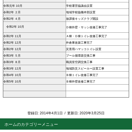
令和元年 10月
学校運営協議会設置
令和2年 ２月
地域学校協働本部設置
令和2年 ４月
放課後キッズクラブ開設
令和2年 1
0月
Ｄ棟外壁・サッシ改修工事完了
令和2年 11月
Ａ棟・Ｄ棟トイレ改修工事完了
令和2年 12月
外倉庫改築工事完了
令和2年 12月
災害用ハマッコトイレ設置
令和3年 ５月
プール循環器交換工事
令和3年 ８月
職員室空調交換工事
令和3年 12月
地域防災スピーカー設置工事
令和4年 10月
Ｂ棟トイレ改修工事完了
令和5年 10月
Ｂ棟外壁改修工事完了
登録日:
2014年4月1日
/
更新日:
2020年3月25日
ホーム