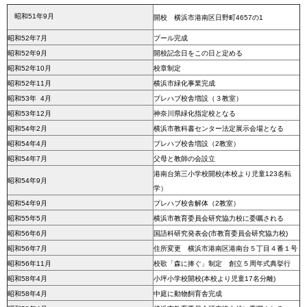
昭和51年
9月
開校 横浜市港南区日野町4657の1
昭和52年
7月
プール完成
昭和52年
9月
開校記念日をこの日と定める
昭和52年10月
校章制定
昭和52年11月
横浜市緑化事業完成
昭和53年 4月
プレハブ校舎増設（３教室）
昭和53年12月
神奈川県緑化指定校となる
昭和54年
2月
横浜市教科書センター法定展示会場となる
昭和54年
4月
プレハブ校舎増設（2教室）
昭和54年
7月
父母と教師の会設立
港南台第三小学校開校(本校より児童123名転
昭和54年
9月
学）
昭和54年
9月
プレハブ校舎解体（2教室）
昭和55年
5月
横浜市教育委員会研究協力校に委嘱される
昭和56年
6月
国語科研究発表会(市教育委員会研究協力校)
昭和56年
7月
住所変更 横浜市港南区港南台５丁目４番１号
昭和56年11月
校歌「森に捧ぐ」制定 創立５周年式典挙行
昭和58年
4月
小坪小学校開校(本校より児童17名分離)
昭和58年
4月
中庭に動物飼育舎完成