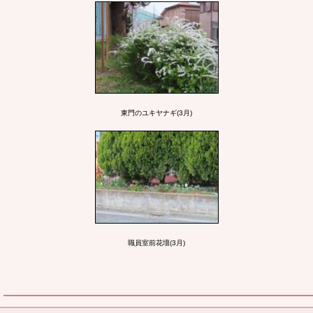
東門のユキヤナギ(3月)
職員室前花壇(3月)