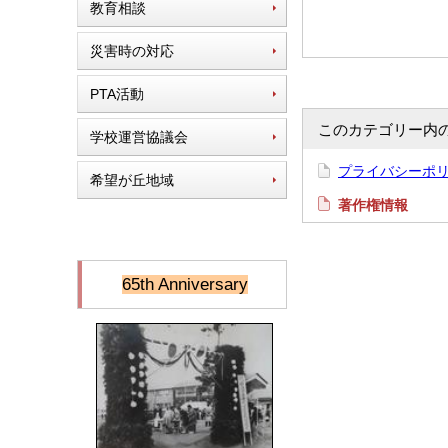
教育相談
災害時の対応
PTA活動
このカテゴリー内
学校運営協議会
プライバシーポ
希望が丘地域
著作権情報
65th Anniversary