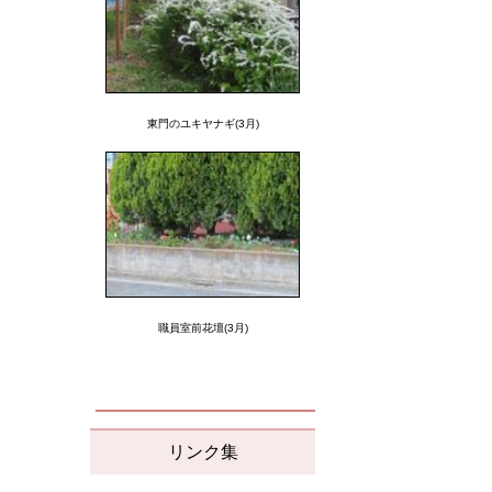
東門のユキヤナギ(3月)
職員室前花壇(3月)
リンク集