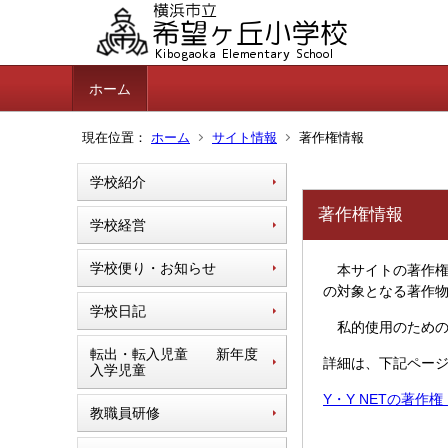
ホーム
現在位置：
ホーム
サイト情報
著作権情報
学校紹介
著作権情報
学校経営
学校便り・お知らせ
本サイトの著作権
の対象となる著作
学校日記
私的使用のための
転出・転入児童 新年度
詳細は、下記ペー
入学児童
Y・Y NETの著作
教職員研修