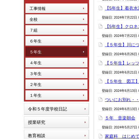
【5年生】着衣水
工事情報
登録日:
2024年7月22日
全校
【5年生】クロネ
７組
登録日:
2024年7月22日
６年生
【５年生】川に
５年生
登録日:
2024年6月26日
４年生
【５年生】レッ
登録日:
2024年6月21日
３年生
【５年生 図工
２年生
登録日:
2024年6月13日
１年生
ついにお別れ・
令和５年度学校日記
登録日:
2024年6月13日
５年 音楽朝会
授業研究
登録日:
2024年5月27日
教育相談
家庭科 はじめ