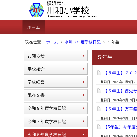
ホーム
現在位置：
ホーム
令和６年度学校日記
５年生
お知らせ
５年生
学校紹介
【５年生】２０
学校経営
登録日:
2025年1月9日
/
【５年生】西湖
配布文書
登録日:
2024年9月19日
令和８年度学校日記
【５年生】万華
登録日:
2024年9月11日
令和７年度学校日記
【5年生】今年度
令和６年度学校日記
登録日:
2024年7月22日