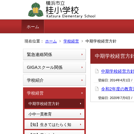
ホーム
現在位置：
ホーム
学校経営
中期学校経営方針
緊急連絡関係
中期学校経営方
GIGAスクール関係
中期学校経営方
学校紹介
登録日:
2014年4月1日
/
令和2年度の教育
学校経営
登録日:
2020年7月6日
/
中期学校経営方針
小中一貫教育
【知】生きてはたらく知