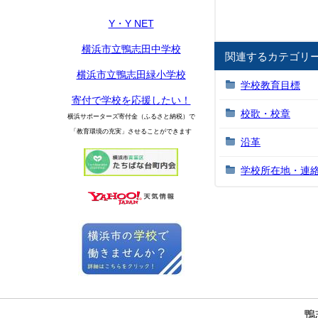
Y・Y NET
横浜市立鴨志田中学校
関連するカテゴリ
横浜市立鴨志田緑小学校
学校教育目標
寄付で学校を応援したい！
校歌・校章
横浜サポーターズ寄付金（ふるさと納税）で
「教育環境の充実」させることができます
沿革
学校所在地・連
鴨