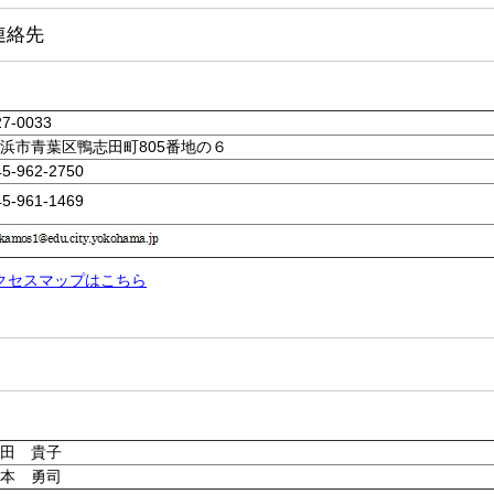
連絡先
7-0033
市青葉区鴨志田町805番地の６
-962-2750
5-961-1469
クセスマップはこちら
田 貴子
本 勇司