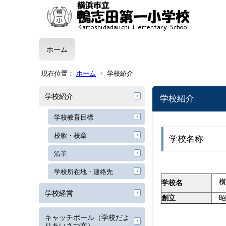
ホーム
現在位置：
ホーム
学校紹介
学校紹介
学校紹介
学校教育目標
校歌・校章
学校名称
沿革
学校所在地・連絡先
横
学校名
学校経営
創立
昭
キャッチボール（学校だよ
りあいさつ文）