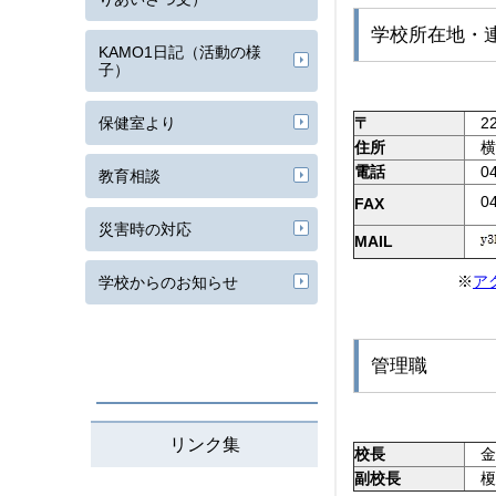
学校所在地・
KAMO1日記（活動の様
子）
保健室より
〒
22
住所
横浜
電話
045
教育相談
04
FAX
災害時の対応
MAIL
※
ア
学校からのお知らせ
管理職
リンク集
校長
金
副校長
榎