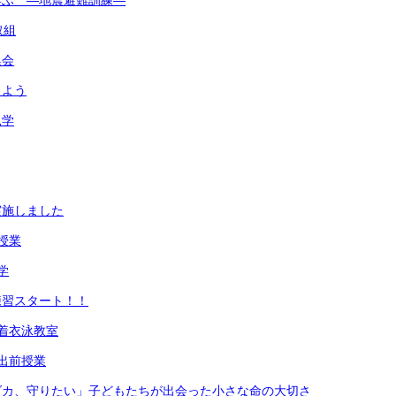
学ぶ ―地震避難訓練―
取組
集会
しよう
見学
実施しました
授業
学
練習スタート！！
着衣泳教室
出前授業
ダカ、守りたい」子どもたちが出会った小さな命の大切さ