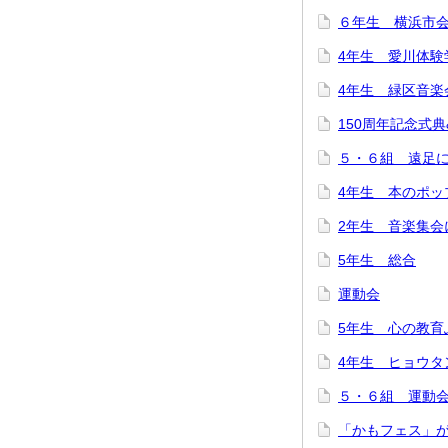
６年生 横浜市
4年生 愛川体験
4年生 緑区音楽
150周年記念式
５・６組 遠足
4年生 本のポッ
2年生 音楽集会
5年生 総合
運動会
5年生 心の教育
4年生 ヒョウタ
５・６組 運動
「かもフェス」