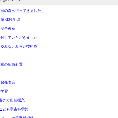
市民の森へ行ってきました！
館 体験学習
通安全教室
寄付していただきました
三菱みなとみらい技術館
児童の応急処置
学習発表会
外学習
書き方出前授業
こども宇宙科学館