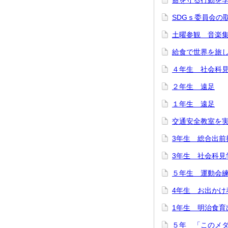
命を守る行動を
SDGｓ委員会の
土曜参観 音楽
給食で世界を旅
４年生 社会科
２年生 遠足
１年生 遠足
交通安全教室を
3年生 総合出前
3年生 社会科見
５年生 運動会
4年生 お出かけ
1年生 明治食育
５年 「このメ