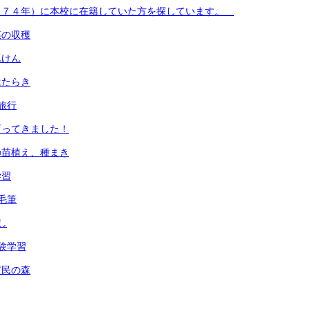
９７４年）に本校に在籍していた方を探しています。
菜の収穫
んけん
はたらき
旅行
育ってきました！
の苗植え、種まき
学習
毛筆
し
験学習
市民の森