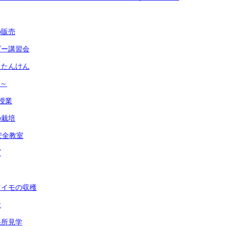
の販売
ダー講習会
ちたんけん
生～
授業
の栽培
安全教室
ブ
マイモの収穫
験
張所見学