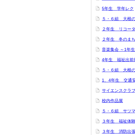
5年生 学年レク
５・６組 大根
２年生 リコー
２年生 冬のま
音楽集会 ～1年
4年生 福祉出前
５・６組 大根
1、4年生 交通
サイエンスクラ
校内作品展
５・６組 サツ
３年生 福祉体
３年生 消防出