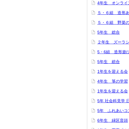
4年生 オンライ
５・６組 造形
５・６組 野菜
5年生 総合
２年生 ズーラ
5・6組 造形遊
5年生 総合
1年生を迎える会
4年生 箏の学習
1年生を迎える会
5年 社会科見学
5年 ふれあいコ
6年生 緑区音頭