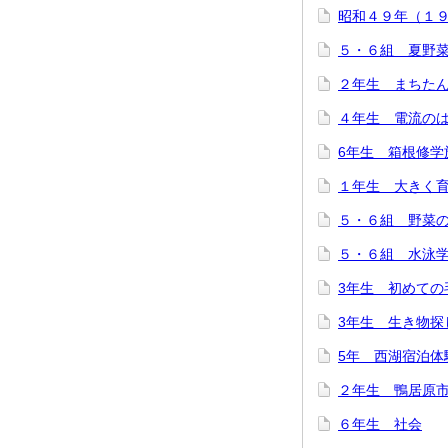
昭和４９年（１
５・６組 夏野
２年生 まちた
４年生 電流の
6年生 箱根修学
１年生 大きく
５・６組 野菜
５・６組 水泳
3年生 初めての
3年生 生き物探
5年 西湖宿泊体
２年生 鴨居原
６年生 社会