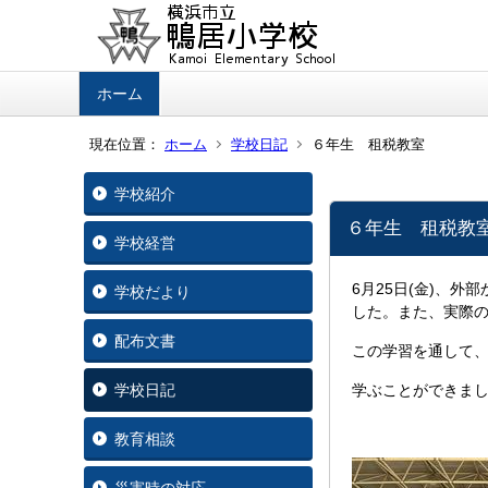
ホーム
現在位置：
ホーム
学校日記
６年生 租税教室
学校紹介
６年生 租税教
学校経営
6月25日(金)、
学校だより
した。また、実際
配布文書
この学習を通して
学校日記
学ぶことができま
教育相談