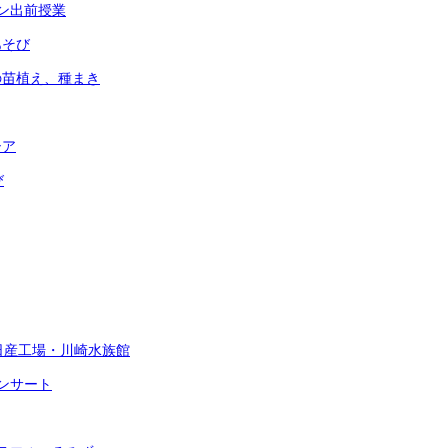
ン出前授業
あそび
の苗植え、種まき
シア
び
 日産工場・川崎水族館
ンサート