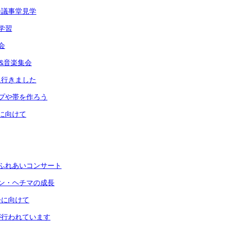
会議事堂見学
学習
会
典&音楽集会
に行きました
プや帯を作ろう
に向けて
ふれあいコンサート
ン・ヘチマの成長
会に向けて
が行われています