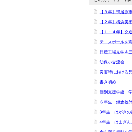
【３年】鴨居原
【２年】横浜美術
【１・４年】交
テニスボールを
日産工場見学＆
幼保小交流会
災害時における
書き初め
個別支援学級 
６年生 鎌倉校
3年生 はがきの
4年生 はまぎん