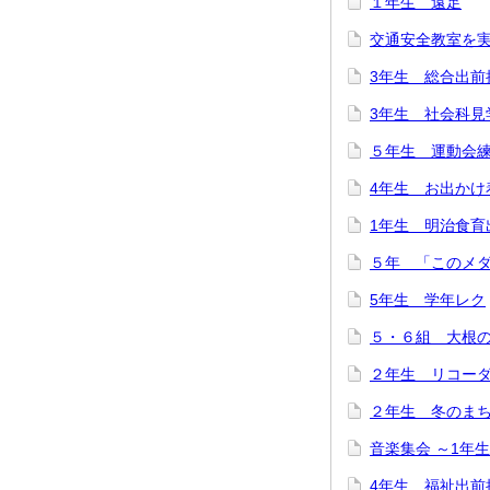
１年生 遠足
交通安全教室を
3年生 総合出前
3年生 社会科見
５年生 運動会
4年生 お出かけ
1年生 明治食育
５年 「このメ
5年生 学年レク
５・６組 大根
２年生 リコー
２年生 冬のま
音楽集会 ～1年
4年生 福祉出前