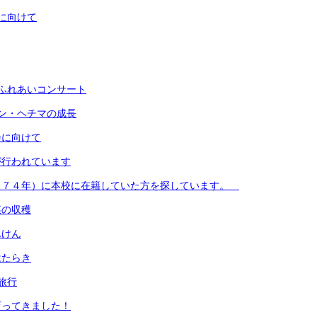
に向けて
ふれあいコンサート
ン・ヘチマの成長
会に向けて
が行われています
９７４年）に本校に在籍していた方を探しています。
菜の収穫
んけん
はたらき
旅行
育ってきました！