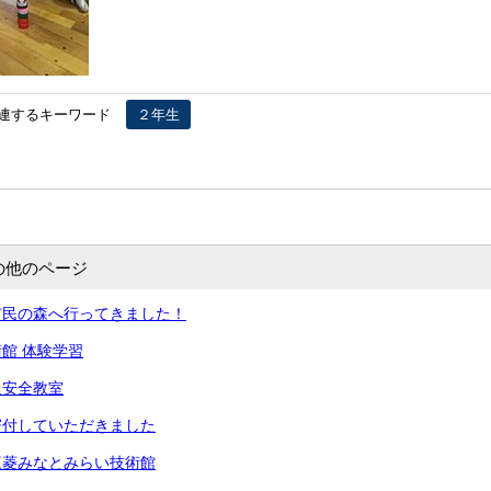
連するキーワード
２年生
の他のページ
市民の森へ行ってきました！
館 体験学習
通安全教室
寄付していただきました
三菱みなとみらい技術館