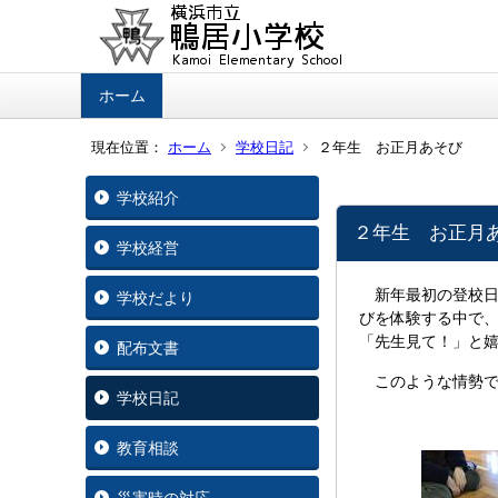
ホーム
現在位置：
ホーム
学校日記
２年生 お正月あそび
学校紹介
２年生 お正月
学校経営
新年最初の登校日
学校だより
びを体験する中で
「先生見て！」と
配布文書
このような情勢で
学校日記
教育相談