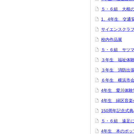
５・６組 大根
1、4年生 交通
サイエンスクラ
校内作品展
５・６組 サツ
３年生 福祉体
３年生 消防出
６年生 横浜市
4年生 愛川体験
4年生 緑区音楽
150周年記念式
５・６組 遠足
4年生 本のポッ