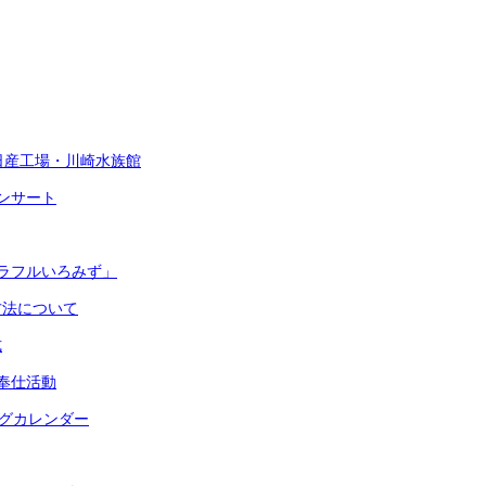
 日産工場・川崎水族館
ンサート
ラフルいろみず」
方法について
式
奉仕活動
ッグカレンダー