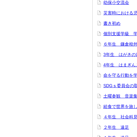
幼保小交流会
災害時における
書き初め
個別支援学級 
６年生 鎌倉校
3年生 はがきの
4年生 はまぎん
命を守る行動を
SDGｓ委員会の
土曜参観 音楽
給食で世界を旅
４年生 社会科
２年生 遠足