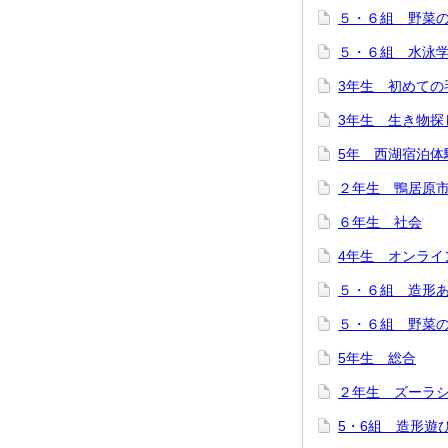
５・６組 野菜
５・６組 水泳
3年生 初めての
3年生 生き物探
5年 西湖宿泊体
２年生 鴨居原
６年生 社会
4年生 オンライ
５・６組 造形
５・６組 野菜
5年生 総合
２年生 ズーラ
5・6組 造形遊