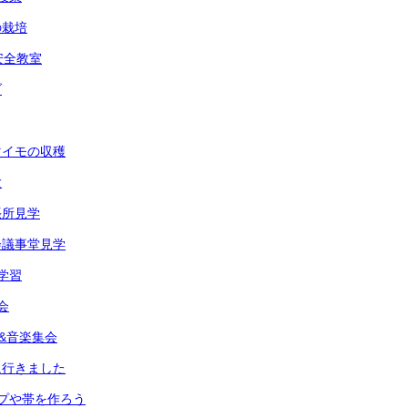
の栽培
安全教室
ブ
マイモの収穫
験
張所見学
会議事堂見学
学習
会
典&音楽集会
に行きました
プや帯を作ろう