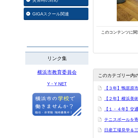
災害時の対応
GIGAスクール関連
このコンテンツに関
リンク集
横浜市教育委員会
このカテゴリー内
Y・Y NET
【３年】鴨居原
【２年】横浜美術
【１・４年】交
テニスボールを
日産工場見学＆