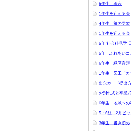
5年生 総合
1年生を迎える会
4年生 箏の学習
1年生を迎える会
5年 社会科見学
5年 ふれあいコ
6年生 緑区音頭
1年生 図工「カ
出欠カード提出
お別れ式と卒業
6年生 地域への
5・6組 2月ビ
3年生 書き初め