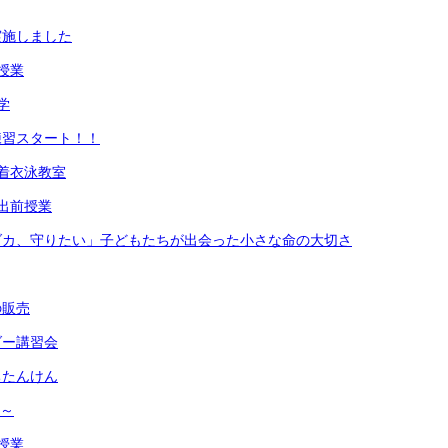
実施しました
授業
学
練習スタート！！
着衣泳教室
出前授業
ダカ、守りたい」子どもたちが出会った小さな命の大切さ
の販売
ダー講習会
ちたんけん
生～
授業