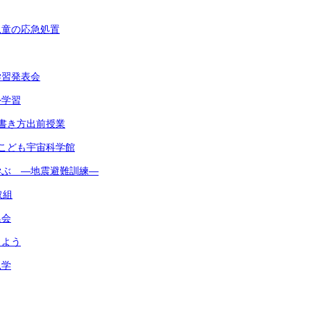
児童の応急処置
学習発表会
外学習
書き方出前授業
こども宇宙科学館
学ぶ ―地震避難訓練―
取組
集会
しよう
見学