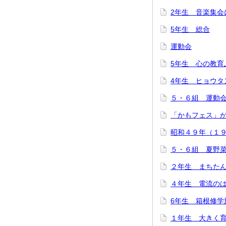
2年生 音楽集会
5年生 総合
運動会
5年生 心の教育
4年生 ヒョウタ
５・６組 運動
「かもフェス」
昭和４９年（１
５・６組 夏野
２年生 まちた
４年生 電流の
6年生 箱根修学
１年生 大きく