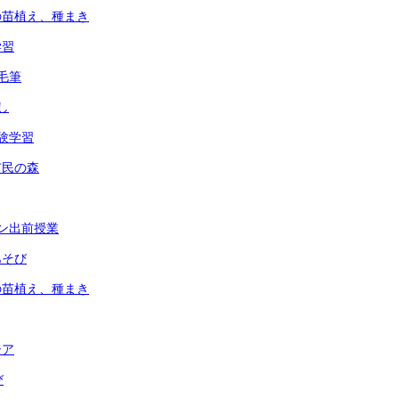
の苗植え、種まき
学習
毛筆
し
験学習
市民の森
ン出前授業
あそび
の苗植え、種まき
シア
び