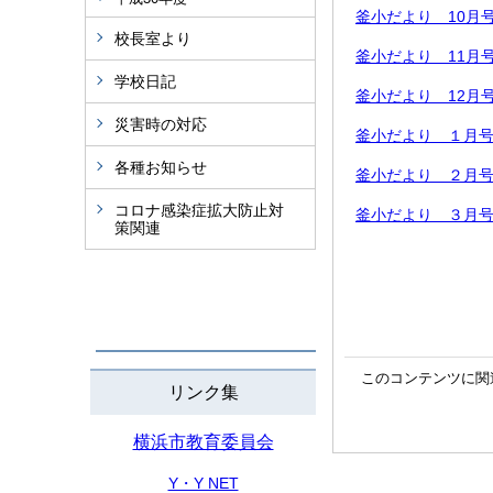
釜小だより 10月
校長室より
釜小だより 11月
学校日記
釜小だより 12月
災害時の対応
釜小だより １月
各種お知らせ
釜小だより ２月
コロナ感染症拡大防止対
釜小だより ３月
策関連
このコンテンツに関
リンク集
横浜市教育委員会
Y・Y NET