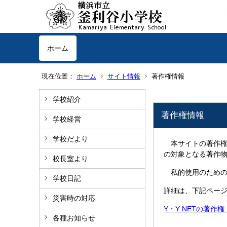
ホーム
現在位置：
ホーム
サイト情報
著作権情報
学校紹介
著作権情報
学校経営
学校だより
本サイトの著作権
の対象となる著作
校長室より
私的使用のための
学校日記
詳細は、下記ペー
災害時の対応
Y・Y NETの著作
各種お知らせ