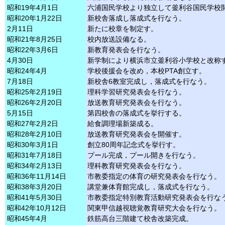
昭和19年
4月
1日
六浦国民学校より独立して釜利谷国民学校
昭和20年
1月22日
新校舎落成し落成式を行なう。
2月11日
新たに校章を制定す。
昭和21年
8月25日
校内放送設備なる。
昭和22年
3月
6日
新教育発表会を行なう。
4月30日
新学制により横浜市立釜利谷小学校と改称
昭和24年
4月
学校後援会を改め，本校PTA創立す。
7月18日
新校舎6教室完成し，落成式を行なう。
昭和25年
2月19日
理科学習研究発表会を行なう。
昭和26年
2月20日
放送教育研究発表会を行なう。
5月15日
第四校舎の落成式を挙行する。
昭和27年
2月
2日
給食調理場新築成る。
昭和28年
2月10日
放送教育研究発表会を開催す。
昭和30年
3月
1日
創立80周年記念式を挙行す。
昭和31年
7月18日
プール完成，プール開きを行なう。
昭和34年
2月13日
理科教育研究発表会を行なう。
昭和36年11月14日
市教委指定の体育の研究発表会を行なう。
昭和38年
3月20日
講堂兼体育館完成し，落成式を行なう。
昭和41年
5月30日
市教委指定特別教育活動研究発表会を行な
昭和42年10月12日
関東甲信越視聴覚教育研究大会を行なう。
昭和45年
4月
鉄筋高台三階建て校舎改築完成。