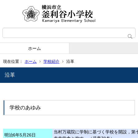
ホーム
現在位置：
ホーム
学校紹介
沿革
沿革
学校のあゆみ
当村万蔵院に学制に基づく学校を開設，第
明治
6年
5月26日