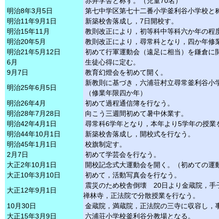
赤井学舎と称す。（児童70名）
明治
8年
3月
5日
第七中学区第七十二番小学釜利谷小学校と
明治11年
9月
1日
新築校舎落成し，7日開校す。
明治15年11月
教則改正により，初等科中等科六か年の程
明治20年
5月
教則改正により，尋常科となり，四か年修
明治21年
5月12日
初めて行軍運動会（遠足に相当）を鎌倉に
6月
生徒心得に定む。
9月
7日
教育幻燈会を初めて開く。
新教則に基づき，六浦荘村立尋常釜利谷小
明治25年
6月
5日
（修業年限四か年）
明治26年
4月
初めて過程通信簿を行なう。
明治28年
7月28日
向こう三週間初めて暑中休業す。
明治42年
4月
1日
尋常科6学年となり，本年より5学年の授業
明治44年10月
1日
新築校舎落成し，開校式を行なう。
明治45年
1月
1日
校旗制定す。
2月
7日
初めて学芸会を行なう。
大正
2年10月
1日
開校記念式大運動会を開く。（初めての運
大正10年
3月10日
初めて，活動写真会を行なう。
震災のため校舎倒壊 20日より金蔵院，手
大正12年
9月
1日
禅林寺，正法院で分散授業を行なう。
10月30日
金蔵院，満蔵院，正法院の三寺に収容し，
大正15年
3月
9日
六浦荘小学校釜利谷分教場となる。