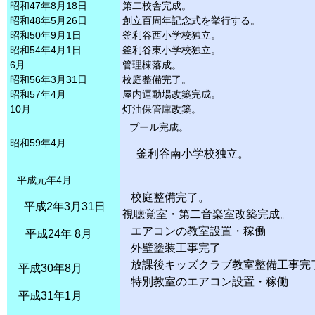
昭和47年
8月18日
第二校舎完成。
昭和48年
5月26日
創立百周年記念式を挙行する。
昭和50年
9月
1日
釜利谷西小学校独立。
昭和54年
4月
1日
釜利谷東小学校独立。
6月
管理棟落成。
昭和56年
3月31日
校庭整備完了。
昭和57年
4月
屋内運動場改築完成。
10月
灯油保管庫改築。
プール完成。
昭和59年
4月
釜利谷南小
学校独立。
平成元年
4月
校庭整備完了。
平成
2年
3月31日
視聴覚室・第二音楽室改築完成。
エアコンの教室設置・稼働
平成24年 8月
外壁塗装工事完了
放課後キッズクラブ教室整備工事完
平成30年8月
特別教室のエアコン設置・稼働
平成31年1月