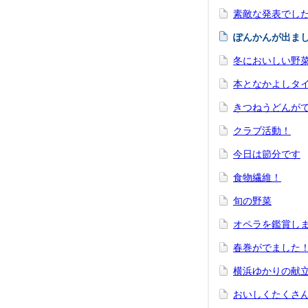
素敵な発表でし
ぽんかんが出ま
冬においしい野
本となかよしタ
きつねうどんが
クラブ活動！
今日は節分です
食物繊維！
旬の野菜
オペラを鑑賞し
春巻がでました
横浜ゆかりの献
おいしくたくさ