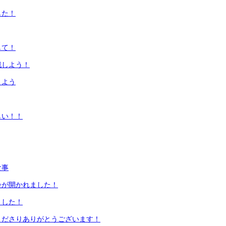
した！
して！
戦しよう！
えよう
しい！！
食事
会が開かれました！
ました！
くださりありがとうございます！