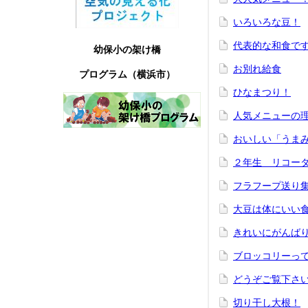
いろいろな豆！
代表的な和食で
幼保小の架け橋
お別れ給食
プログラム（横浜市）
ひなまつり！
人気メニューの
おいしい「うま
２年生 リコーダ
フラフープ送り集
大豆は体にいい
きれいにがんば
ブロッコリーっ
どうぞご覧下さ
切り干し大根！