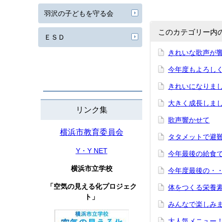
羽沢の子どもを守る会
このカテゴリー内
ＥＳＤ
きれいな歌声が
今年度もよろし
きれいになりま
大きく成長しま
リンク集
歌声響かせて
横浜市教育委員会
タタメットで避
Y・Y NET
今年最後の給食
横浜市立学校
今年度最後の・
「空気の見える化プロジェク
体をつくる栄養
ト」
みんなで楽しみ
大人気メニュー