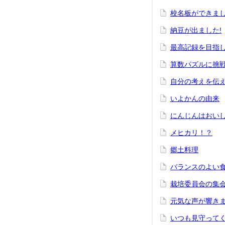
校名板ができま
納豆が出ました!
最高記録を目指
算数パズルに挑
自分の考えを伝
いよかんの由来
にんじんはおい
メヒカリ！？
郷土料理
バランスのよい
栽培委員会の集
元気な声が響き
いつも見守って