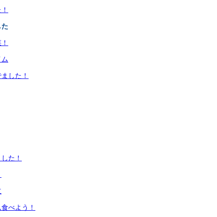
た！
した
菜！
イム
でました！
ました！
！
立
ん食べよう！