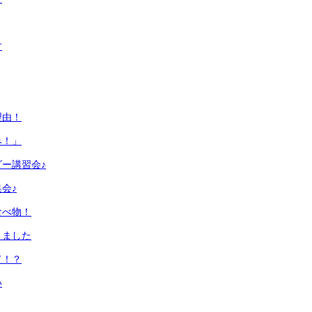
す
理由！
み！」
ー講習会♪
会♪
食べ物！
りました
て！？
い