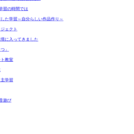
学習の時間では
用した学習～自分らしい作品作り～
ロジェクト
佳境に入ってきました
しつ」
ート教室
業
自主学習
昔遊び