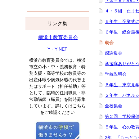
学習もまとめに
４・５組 たま
５年生 卒業式
リンク集
６年生 総合最
横浜市教育委員会
朝会
Y・Y NET
感謝集会
横浜市教育委員会では、横浜
学援隊ありがと
市立の小・中・義務教育・特
別支援・高等学校の教員等の
学校説明会
出産休暇や病気休暇の代替ま
６年生 東京見
たはサポート（担任補助）等
として、臨時的任用職員・非
２年生 パネル
常勤講師（職員）を随時募集
全校集会
しています。詳しくはこちら
をご確認ください
第２回 学校保
５年生 心の教
2年 「もっとも