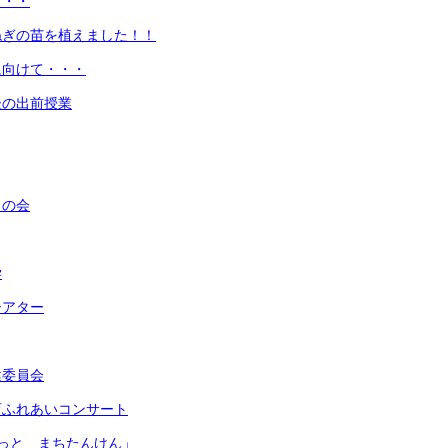
・・・
ねぎの苗を植えました！！
に向けて・・・
後の出前授業
うの会
学
シアター
健委員会
育ふれあいコンサート
っと まちたんけん」