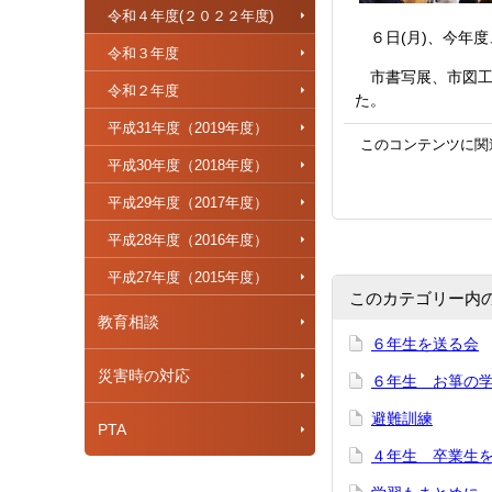
令和４年度(２０２２年度)
６日(月)、今年
令和３年度
市書写展、市図工
令和２年度
た。
平成31年度（2019年度）
このコンテンツに関
平成30年度（2018年度）
平成29年度（2017年度）
平成28年度（2016年度）
平成27年度（2015年度）
このカテゴリー内
教育相談
６年生を送る会
災害時の対応
６年生 お箏の
避難訓練
PTA
４年生 卒業生