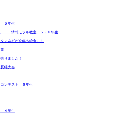
習 ５年生
生 ・ 情報モラル教室 ５・６年生
たタマネギが今年も給食に！
食事
が実りました！
 長縄大会
チコンテスト ６年生
習 ４年生