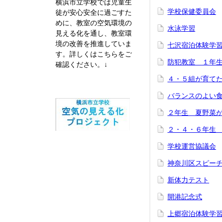
横浜市立学校では児童生
学校保健委員会
徒が安心安全に過ごすた
めに、教室の空気環境の
水泳学習
見える化を通し、教室環
境の改善を推進していま
七沢宿泊体験学
す。
詳しくはこちらをご
防犯教室 １年
確認ください。↓
４・５組が育て
バランスのよい
２年生 夏野菜
２・４・６年生
学校運営協議会
神奈川区スピー
新体力テスト
開港記念式
上郷宿泊体験学