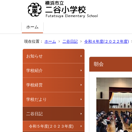
ホーム
現在位置：
ホーム
二谷日記
令和４年度(２０２２年度)
お知らせ
朝会
学校紹介
学校経営
学校だより
二谷日記
令和５年度(２０２３年度)