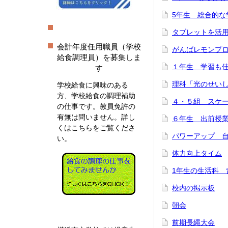
5年生 総合的な
タブレットを活
会計年度任用職員（学校
がんばレモンプ
給食調理員）を募集しま
１年生 学習も
す
理科「光のせい
学校給食に興味のある
方、学校給食の調理補助
４・５組 スケ
の仕事です。教員免許の
有無は問いません。詳し
６年生 出前授
くはこちらをご覧くださ
パワーアップ 
い。
体力向上タイム
1年生の生活科 
校内の掲示板
朝会
前期長縄大会