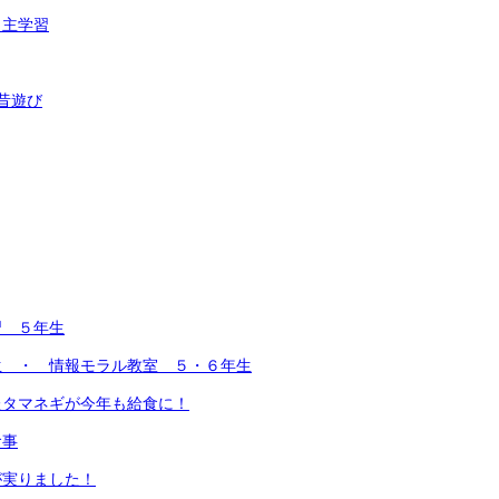
自主学習
昔遊び
習 ５年生
生 ・ 情報モラル教室 ５・６年生
たタマネギが今年も給食に！
食事
が実りました！