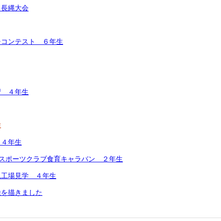
 長縄大会
チコンテスト ６年生
習 ４年生
生
・４年生
ススポーツクラブ食育キャラバン ２年生
見工場見学 ４年生
絵を描きました