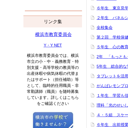
６年生 東京見
２年生 パネル
リンク集
全校集会
横浜市教育委員会
第２回 学校保
Y・Y NET
５年生 心の教
横浜市教育委員会では、横浜
2年 「もっとも
市立の小・中・義務教育・特
5年生 総合的な
別支援・高等学校の教員等の
出産休暇や病気休暇の代替ま
タブレットを活
たはサポート（担任補助）等
として、臨時的任用職員・非
がんばレモンプ
常勤講師（職員）を随時募集
１年生 学習も
しています。詳しくはこちら
をご確認ください
理科「光のせい
４・５組 スケ
６年生 出前授