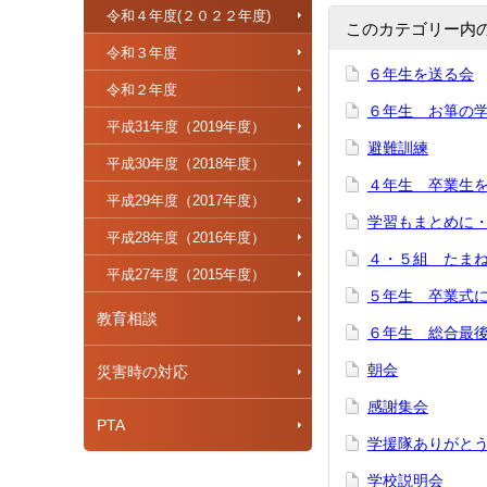
令和４年度(２０２２年度)
このカテゴリー内
令和３年度
６年生を送る会
令和２年度
６年生 お箏の
平成31年度（2019年度）
避難訓練
平成30年度（2018年度）
４年生 卒業生
平成29年度（2017年度）
学習もまとめに
平成28年度（2016年度）
４・５組 たま
平成27年度（2015年度）
５年生 卒業式
教育相談
６年生 総合最
朝会
災害時の対応
感謝集会
PTA
学援隊ありがと
学校説明会