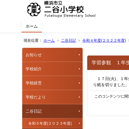
ホーム
現在位置：
ホーム
二谷日記
令和４年度(２０２２年度)
お知らせ
学習参観 １年
学校紹介
１７日(火)、１
学校経営
り紙を切りました
このコンテンツに関
学校だより
二谷日記
令和５年度(２０２３年度)