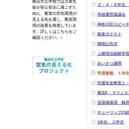
横浜市立学校では児童生
２・４・６年生
徒が安心安全に過ごすた
めに、教室の空気環境の
学校運営協議会
見える化を通し、教室環
神奈川区スピー
境の改善を推進していま
す。
詳しくはこちらをご
新体力テスト
確認ください。↓
開港記念式
上郷宿泊体験学
あいさつ週間
学習参観 １年
交通安全教室１
横浜F・マリノ
資源循環局 鶴
チューリップの
1年生 入学式