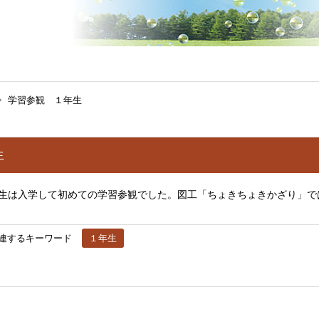
学習参観 １年生
生
年生は入学して初めての学習参観でした。図工「ちょきちょきかざり」で
。
連するキーワード
１年生