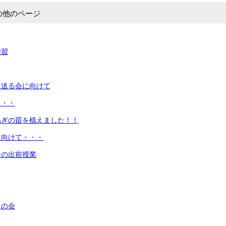
の他のページ
学習
を送る会に向けて
・・・
ねぎの苗を植えました！！
に向けて・・・
後の出前授業
うの会