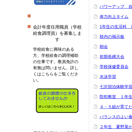
パワーアップ 
体力向上タイム
1年生の生活科 
会計年度任用職員（学校
給食調理員）を募集しま
校内の掲示板
す
朝会
学校給食に興味のある
方、学校給食の調理補助
前期長縄大会
の仕事です。教員免許の
学校保健委員会
有無は問いません。詳し
くはこちらをご覧くださ
水泳学習
い。
七沢宿泊体験学
防犯教室 １年
４・５組が育て
バランスのよい
２年生 夏野菜