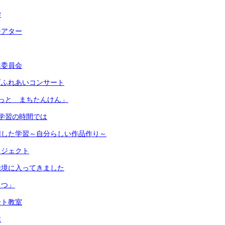
学
シアター
健委員会
育ふれあいコンサート
っと まちたんけん」
学習の時間では
用した学習～自分らしい作品作り～
ロジェクト
佳境に入ってきました
しつ」
ート教室
業