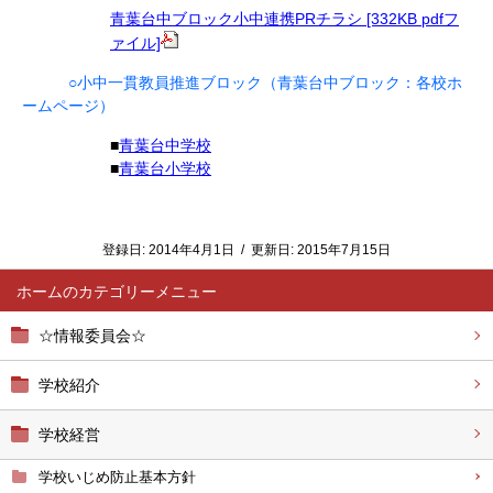
青葉台中ブロック小中連携PRチラシ [332KB pdfフ
ァイル]
○小中一貫教員推進ブロック（青葉台中ブロック：各校ホ
ームページ）
■
青葉台中学校
■
青葉台小学校
登録日:
2014年4月1日
/
更新日:
2015年7月15日
ホーム
☆情報委員会☆
学校紹介
学校経営
学校いじめ防止基本方針