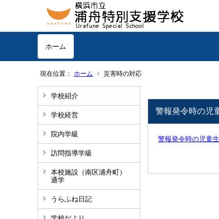
ホーム
現在位置：
ホーム
災害時の対応
学校紹介
警報発令時の児
学校経営
院内学級
警報発令時の児童生徒
訪問指導学級
本校施設（南区浦舟町）
通学
うらふね日記
学校だより