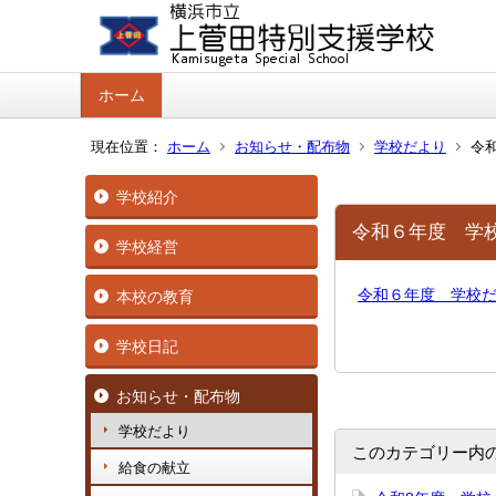
ホーム
現在位置：
ホーム
お知らせ・配布物
学校だより
令
学校紹介
令和６年度 学
学校経営
令和６年度 学校
本校の教育
学校日記
お知らせ・配布物
学校だより
このカテゴリー内
給食の献立