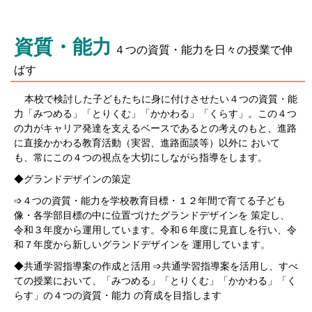
資質・能力
４つの資質・能力を日々の授業で伸
ばす
本校で検討した子どもたちに身に付けさせたい４つの資質・能
力「みつめる」「とりくむ」「かかわる」「くらす」。この４つ
の力がキャリア発達を支えるベースであるとの考えのもと、進路
に直接かかわる教育活動（実習、進路面談等）以外に おいて
も、常にこの４つの視点を大切にしながら指導をします。
◆グランドデザインの策定
➩４つの資質・能力を学校教育目標・１２年間で育てる子ども
像・各学部目標の中に位置づけたグランドデザインを 策定し、
令和３年度から運用しています。令和６年度に見直しを行い、令
和７年度から新しいグランドデザインを 運用しています。
◆共通学習指導案の作成と活用 ➩共通学習指導案を活用し、すべ
ての授業において、「みつめる」「とりくむ」「かかわる」「く
らす」の４つの資質・能力 の育成を目指します