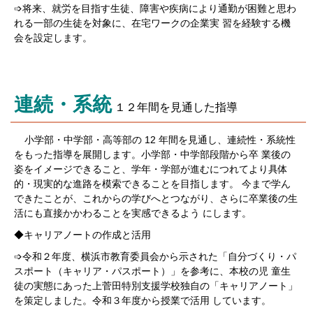
➩将来、就労を目指す生徒、障害や疾病により通勤が困難と思わ
れる一部の生徒を対象に、在宅ワークの企業実 習を経験する機
会を設定します。
連続・系統
１２年間を見通した指導
小学部・中学部・高等部の 12 年間を見通し、連続性・系統性
をもった指導を展開します。小学部・中学部段階から卒 業後の
姿をイメージできること、学年・学部が進むにつれてより具体
的・現実的な進路を模索できることを目指します。 今まで学ん
できたことが、これからの学びへとつながり、さらに卒業後の生
活にも直接かかわることを実感できるよう にします。
◆キャリアノートの作成と活用
➩令和２年度、横浜市教育委員会から示された「自分づくり・パ
スポート（キャリア・パスポート）」を参考に、本校の児 童生
徒の実態にあった上菅田特別支援学校独自の「キャリアノート」
を策定しました。令和３年度から授業で活用 しています。