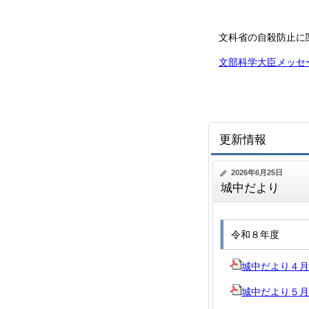
文科省の自殺防止に
文部科学大臣メッセー
更新情報
2026年6月25日
城中だより
令和８年度
城中だより４月号.p
城中だより５月号.p