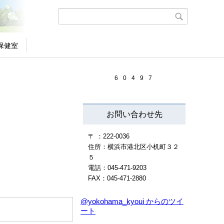
保健室
6
0
4
9
7
お問い合わせ先
〒 ：222-0036
住所：横浜市港北区小机町３２
５
電話：045-471-9203
FAX：045-471-2880
@yokohama_kyoui からのツイ
ート