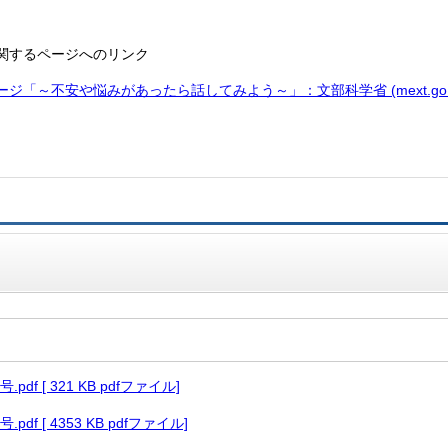
関するページへのリンク
ジ「～不安や悩みがあったら話してみよう～」：文部科学省 (mext.go.j
df [ 321 KB pdfファイル]
df [ 4353 KB pdfファイル]