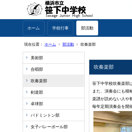
ホーム
学校行事
部活動
現在位置：
ホーム
部活動
吹奏楽部
美術部
吹奏楽部
合唱部
吹奏楽部
笹下中学校吹奏楽部
また、演奏会にも積
剣道部
楽譜が読めない人や
卓球部
毎年定期演奏会を開
バドミントン部
女子バレーボール部