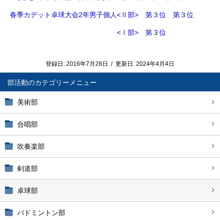
春季カデット卓球大会2年男子個人<Ⅱ部> 第３位 第３位
<Ⅰ部> 第３位
登録日:
2016年7月28日
/
更新日:
2024年4月4日
部活動
美術部
合唱部
吹奏楽部
剣道部
卓球部
バドミントン部