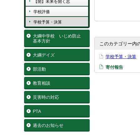
【開】未来を開く志
学校評価
学校予算・決算
大綱中学校 いじめ防止
基本方針
このカテゴリー内
大綱デイズ
学校予算・決算
寄付報告
部活動
教育相談
災害時の対応
PTA
過去のお知らせ