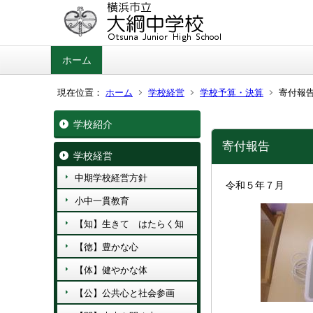
ホーム
現在位置：
ホーム
学校経営
学校予算・決算
寄付報
学校紹介
寄付報告
学校経営
中期学校経営方針
令和５年７月
小中一貫教育
【知】生きて はたらく知
【徳】豊かな心
【体】健やかな体
【公】公共心と社会参画