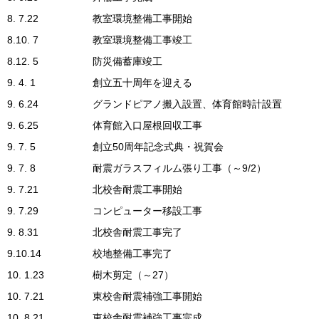
8. 7.22
教室環境整備工事開始
8.10. 7
教室環境整備工事竣工
8.12. 5
防災備蓄庫竣工
9. 4. 1
創立五十周年を迎える
9. 6.24
グランドピアノ搬入設置、体育館時計設置
9. 6.25
体育館入口屋根回収工事
9. 7. 5
創立50周年記念式典・祝賀会
9. 7. 8
耐震ガラスフィルム張り工事（～9/2）
9. 7.21
北校舎耐震工事開始
9. 7.29
コンピューター移設工事
9. 8.31
北校舎耐震工事完了
9.10.14
校地整備工事完了
10. 1.23
樹木剪定（～27）
10. 7.21
東校舎耐震補強工事開始
10. 8.21
東校舎耐震補強工事完成