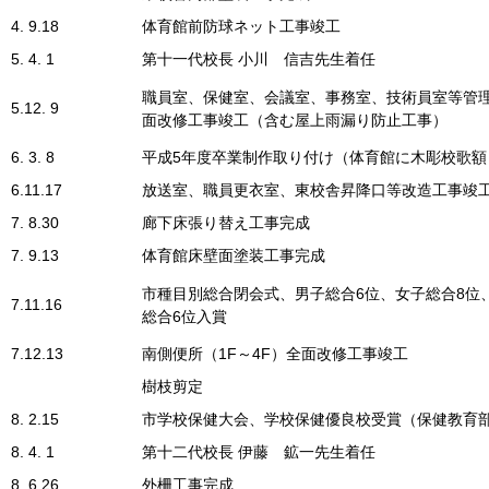
4. 9.18
体育館前防球ネット工事竣工
5. 4. 1
第十一代校長 小川 信吉先生着任
職員室、保健室、会議室、事務室、技術員室等管
5.12. 9
面改修工事竣工（含む屋上雨漏り防止工事）
6. 3. 8
平成5年度卒業制作取り付け（体育館に木彫校歌額
6.11.17
放送室、職員更衣室、東校舎昇降口等改造工事竣
7. 8.30
廊下床張り替え工事完成
7. 9.13
体育館床壁面塗装工事完成
市種目別総合閉会式、男子総合6位、女子総合8位
7.11.16
総合6位入賞
7.12.13
南側便所（1F～4F）全面改修工事竣工
樹枝剪定
8. 2.15
市学校保健大会、学校保健優良校受賞（保健教育
8. 4. 1
第十二代校長 伊藤 鉱一先生着任
8. 6.26
外柵工事完成