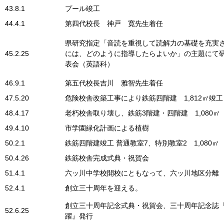
43.8.1
プール竣工
44.4.1
第四代校長 神戸 寛先生着任
県研究指定「音読を重視して読解力の基礎を充実
45.2.25
には、どのように指導したらよいか」の主題にて
表会（英語科）
46.9.1
第五代校長吉川 雅智先生着任
47.5.20
危険校舎改築工事により鉄筋四階建 1,812㎡竣工
48.4.17
老朽校舎取り壊し、鉄筋3階建・四階建 1,080㎡
49.4.10
市学園緑化計画による植樹
50.2.1
鉄筋四階建竣工 普通教室7、特別教室2 1,080㎡
50.4.26
鉄筋校舎完成式典・祝賀会
51.4.1
六ッ川中学校開校にともなって、六ッ川地区分離
52.4.1
創立三十周年を迎える。
創立三十周年記念式典・祝賀会、三十周年記念誌
52.6.25
躍』発行