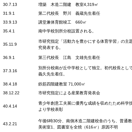
30.7.13
増築 木造二階建 教室4,319㎡
31.9.1
第二代校長 野川 義蔵先生着任
33.9.13
講堂兼体育館竣工 660㎡
35.4.1
南中学校別所分校設置される。
市研究指定「活動力を豊かにする体育学習」の主
35.11.9
究発表する。
36.9.1
第三代校長 江島 文雄先生着任
別所分校南が丘中学校として独立。初代校長とし
37.3.16
義久先生着任。
38.4.18
鉄筋四階建教室 71,000㎡
38.12.22
市研究指定による産業教育発表会
青少年創意工夫展に優秀な成績を収めたため科学
40.4.14
より学校表彰
午後6時30分、南側木造二階建校舎のうち、普通教
43.2.21
美術室1、図書室を全焼（616㎡）原因不明