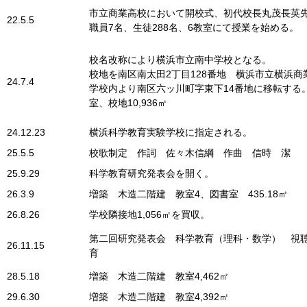
市立商業高校において開校式、初代校長丸茂長英
22.5.5
職員7名、生徒288名、6教室にて授業を始める。
校名改称により横浜市立南中学校となる。
校地を南区南太田2丁目128番地 横浜市立横浜商
24.7.4
学校内より南区六ッ川町字東下14番地に移転する。
室、校地10,936㎡
24.12.23
横浜科学教育実験学校に指定される。
25.5.5
校歌制定 作詞 佐々木信綱 作曲 信時 潔
25.9.29
科学教育研究発表会を開く。
26.3.9
増築 木造二階建 教室4、図書室 435.18㎡
26.8.26
学校隣接地1,056㎡を買収。
第二回研究発表会 科学教育（理科・数学） 視
26.11.15
育
28.5.18
増築 木造二階建 教室4,462㎡
29.6.30
増築 木造二階建 教室4,392㎡