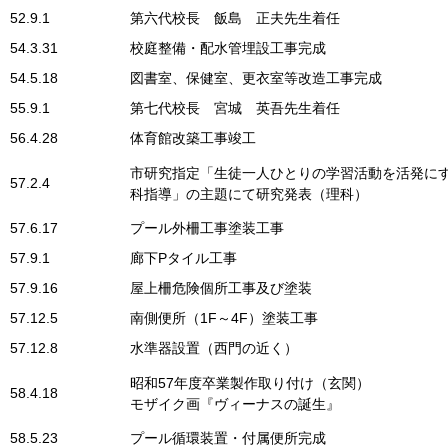
52.9.1
第六代校長 飯島 正夫先生着任
54.3.31
校庭整備・配水管埋設工事完成
54.5.18
図書室、保健室、更衣室等改造工事完成
55.9.1
第七代校長 宮城 英吾先生着任
56.4.28
体育館改築工事竣工
市研究指定「生徒一人ひとりの学習活動を活発に
57.2.4
科指導」の主題にて研究発表（理科）
57.6.17
プール外柵工事塗装工事
57.9.1
廊下Pタイル工事
57.9.16
屋上柵危険個所工事及び塗装
57.12.5
南側便所（1F～4F）塗装工事
57.12.8
水準器設置（西門の近く）
昭和57年度卒業製作取り付け（玄関）
58.4.18
モザイク画『ヴィーナスの誕生』
58.5.23
プール循環装置・付属便所完成