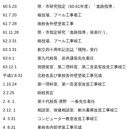
60.5.23
県・市研究指定（60,61年度）「進路指導」
61.7.20
格技場、プール工事着工
61.7.28
南校舎外壁塗装工事
61.11.28
県・市指定研究「進路指導」発表行う。
62.3.31
格技場、プール工事竣工
63.3.31
創立四十周年記念誌『飛翔』発行
63.4.1
第九代校長 岩井謙策先生着任
63.12.1
視聴覚室、第二理科室、第二音楽室改造工事竣工
平成1.8.31
北校舎及び東校舎外壁塗装工事完成
1.10.24
第一理科室、第一音楽室改造工事竣工
2.2.25
樹枝剪定
2. 4. 1
第十代校長 濱野 一春先生着任
2.12. 1
相談室、保健相談室、耐火書庫改造工事竣工
4. 3.31
コンピューター教室改造工事竣工
4. 8.31
東校舎内部塗装工事完成