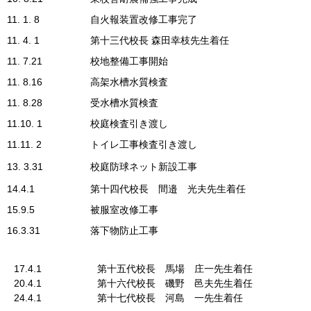
11. 1. 8
自火報装置改修工事完了
11. 4. 1
第十三代校長 森田幸枝先生着任
11. 7.21
校地整備工事開始
11. 8.16
高架水槽水質検査
11. 8.28
受水槽水質検査
11.10. 1
校庭検査引き渡し
11.11. 2
トイレ工事検査引き渡し
13. 3.31
校庭防球ネット新設工事
14.4.1
第十四代校長 間邉 光夫先生着任
15.9.5
被服室改修工事
16.3.31
落下物防止工事
17.4.1
第十五代校長 馬場 庄一先生着任
20.4.1
第十六代校長 磯野 邑夫先生着任
24.4.1
第十七代校長 河島 一先生着任