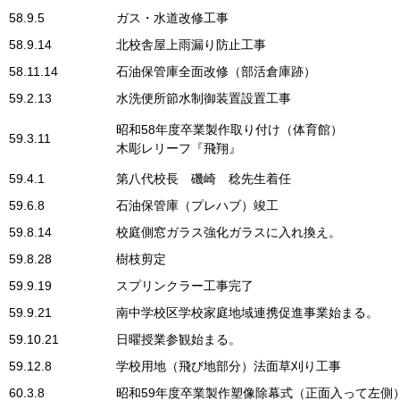
58.9.5
ガス・水道改修工事
58.9.14
北校舎屋上雨漏り防止工事
58.11.14
石油保管庫全面改修（部活倉庫跡）
59.2.13
水洗便所節水制御装置設置工事
昭和58年度卒業製作取り付け（体育館）
59.3.11
木彫レリーフ『飛翔』
59.4.1
第八代校長 磯崎 稔先生着任
59.6.8
石油保管庫（プレハブ）竣工
59.8.14
校庭側窓ガラス強化ガラスに入れ換え。
59.8.28
樹枝剪定
59.9.19
スプリンクラー工事完了
59.9.21
南中学校区学校家庭地域連携促進事業始まる。
59.10.21
日曜授業参観始まる。
59.12.8
学校用地（飛び地部分）法面草刈り工事
60.3.8
昭和59年度卒業製作塑像除幕式（正面入って左側