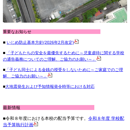
重要なお知らせ
■
いじめ防止基本方針(2026年2月改定)
■
「子どもたちの安全を最優先するために～児童虐待に関する学校
の通告義務についてのご理解、ご協力のお願い～」
■
「子ども同士による金銭の授受をしないために～ご家庭でのご理
解、ご協力のお願い～」
■
大地震発生および予知情報発令時等における対応
最新情報
■令和８年度における本校の配当予算です。
令和８年度 学校配
当予算執行計画