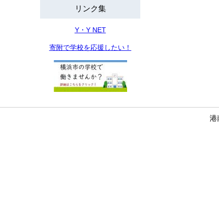
リンク集
Y・Y NET
寄附で学校を応援したい！
港