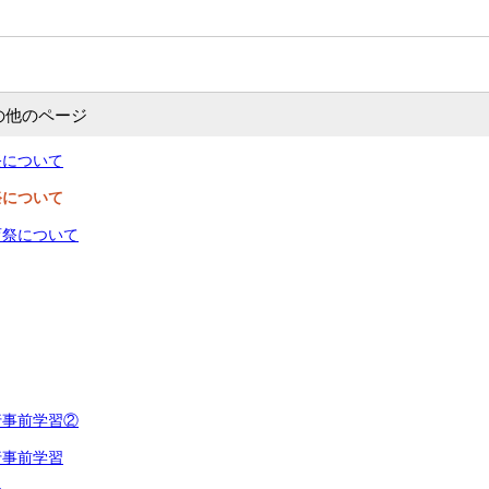
の他のページ
祭について
祭について
育祭について
行事前学習②
行事前学習