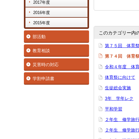
2017年度
2016年度
2015年度
このカテゴリー内
部活動
第７５回 体育
教育相談
第７４回 体育
災害時の対応
令和４年度 体
体育祭に向けて
学割申請書
生徒総会実施
3年 学年レク
平和学習
２年生 修学旅
２年生 修学旅