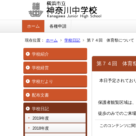
ホーム
各種申請
現在位置：
ホーム
学校日記
第７４回 体育祭について
学校紹介
第７４回 体育
学校経営
本日予定されてお
学校だより
配布文書
保護者観覧区域は
学校日記
徒歩のみでのご来
2019年度
このコンテンツに関
2018年度