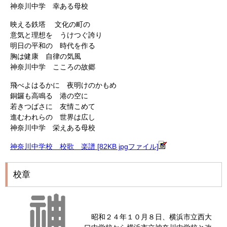
神奈川中学 幸ある母校
映える鉄塔 文化の町の
意気と理想を うけつぐ誇り
明日の平和の 時代を作る
胸は健康 自律の気風
神奈川中学 こころの故郷
飛べよはるかに 夜明けのかもめ
銅鑼も高鳴る 港の空に
若きつばさに 友情こめて
進むわれらの 世界は広し
神奈川中学 栄えある母校
神奈川中学校 校歌 楽譜 [82KB jpgファイル]
校章
昭和２４年１０月８日、横浜市立西大