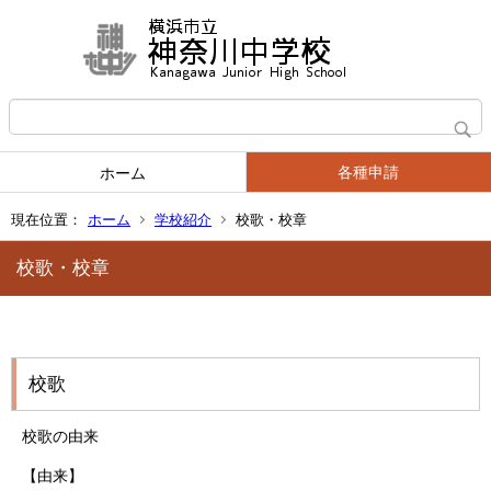
各種申請
ホーム
現在位置：
ホーム
学校紹介
校歌・校章
校歌・校章
校歌
校歌の由来
【由来】