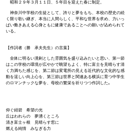
昭和２９年３月１１日、５年目を迎えた春に制定。
神奈川中学校の生徒として、誇りと夢をもち、本校の歴史の続
く限り歌い継ぎ、本当に人間らしく、平和な世界を求め、力いっ
ぱい働きあえる心身ともに健康であることへの願いが込められて
いる。
【作詞者（勝 承夫先生）の言葉】
全体に明るい溌剌とした雰囲気を盛り込みたいと思い、第一節
はこの学校の環境が広やかで眺望もよく、特に富士を見晴らす清
く力満ちた感じを、第二節は変電所の見える近代的な文化的な感
動を逞しい向上心を、第三節は世界と関連ある横浜に育つ中学生
のロマンチックな夢を、母校の繁栄を祈りつつ作詞した｡
仰ぐ紺碧 希望の光
丘はわれらの 夢湧くところ
清き富士ヶ根 見晴らす窓に
燃える純情 みなぎる力