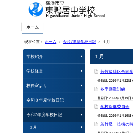
ホーム
現在位置：
ホーム
令和7年度学校日記
１月
１月
学校紹介
学校経営
若竹級緑区合同
登録日:
2026年1月22日
校長室より
冬季避難訓練
登録日:
2026年1月19日
令和８年度学校日記
学校保健委員会
令和7年度学校日記
登録日:
2026年1月16日
若竹級 技術の
３月