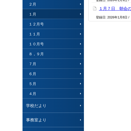
登録日:
2026年1月9日
/
２月
１月７日 朝会
１月
登録日:
2026年1月8日
/
１２月号
１１月
１０月号
８，９月
７月
６月
５月
４月
学校だより
事務室より