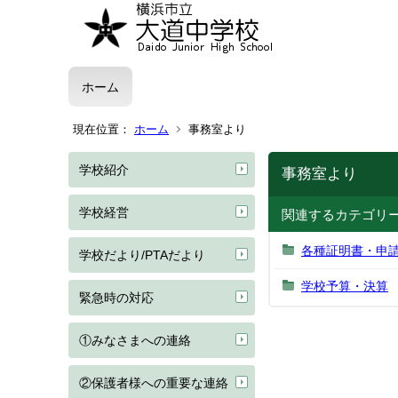
ホーム
現在位置：
ホーム
事務室より
学校紹介
事務室より
学校経営
関連するカテゴリ
各種証明書・申
学校だより/PTAだより
学校予算・決算
緊急時の対応
①みなさまへの連絡
②保護者様への重要な連絡