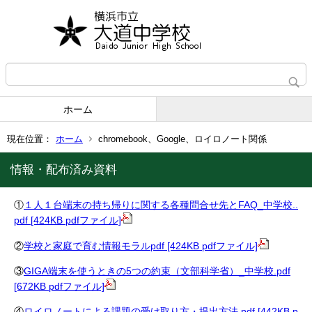
ホーム
現在位置：
ホーム
chromebook、Google、ロイロノート関係
情報・配布済み資料
①
１人１台端末の持ち帰りに関する各種問合せ先とFAQ_中学校..
pdf [424KB pdfファイル]
②
学校と家庭で育む情報モラルpdf [424KB pdfファイル]
③
GIGA端末を使うときの5つの約束（文部科学省）_中学校.pdf
[672KB pdfファイル]
④
ロイロノートによる課題の受け取り方・提出方法.pdf [442KB p