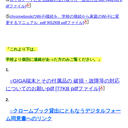
dfファイル]
⑤
chromebookのWi-Fi接続を、学校の接続から家庭のWi-Fiに変
更するマニュアル .pdf [652KB pdfファイル]
「これより下は、
学校より個別に連絡があった方のみご覧ください。」
1.
○GIGA端末とその付属品の 破損・故障等の対応
についてのお願いpdf [77KB pdfファイル]
2.
○クロームブック貸出にともなうデジタルフォー
ム同意書へのリンク