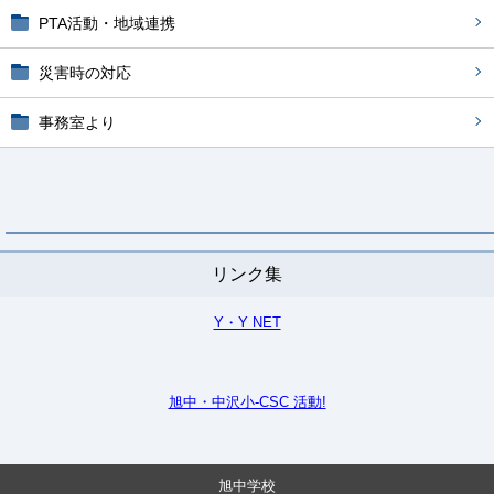
PTA活動・地域連携
災害時の対応
事務室より
リンク集
Y・Y NET
旭中・中沢小-CSC 活動!
旭中学校