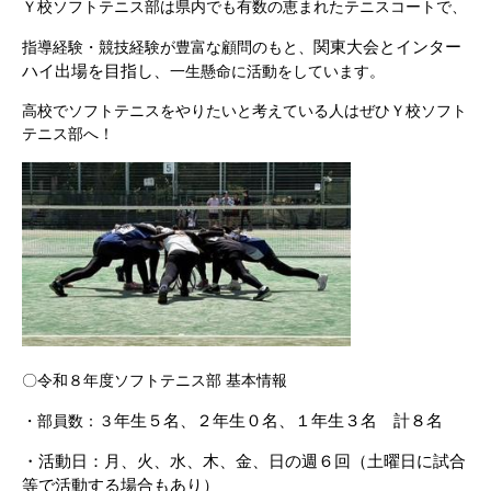
Ｙ校ソフトテニス部は県内でも有数の恵まれたテニスコートで、
関東大会とインター
指導経験・競技経験が豊富な顧問のもと、
ハイ出場を目指し、
一生懸命に活動をしています。
高校でソフトテニスをやりたいと考えている人はぜひＹ校ソフト
テニス部へ！
〇令和８年度ソフトテニス部 基本情報
年生５名、２年生０名、１年生３名 計８名
・部員数：３
・活動日：月、火、水、木、金、日の週６回（土曜日に試合
等で活動する場合もあり）