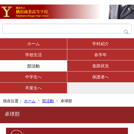
ホーム
学科紹介
学校生活
各学年
進路状況
部活動
中学生へ
保護者へ
卒業生へ
現在位置：
ホーム
部活動
卓球部
卓球部