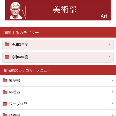
関連するカテゴリー
令和3年度
令和4年度
部活動
簿記部
料理部
ワープロ部
茶道部