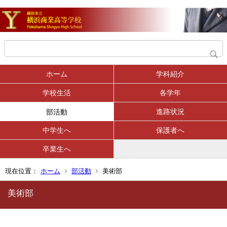
ホーム
学科紹介
学校生活
各学年
進路状況
部活動
中学生へ
保護者へ
卒業生へ
現在位置：
ホーム
部活動
美術部
美術部