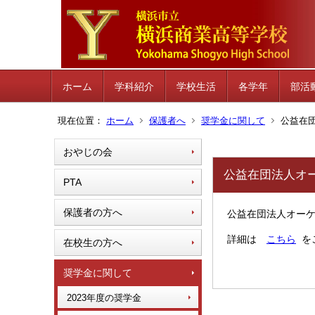
ホーム
学科紹介
学校生活
各学年
部活
現在位置：
ホーム
保護者へ
奨学金に関して
公益在
おやじの会
公益在団法人オ
PTA
保護者の方へ
公益在団法人オー
詳細は
こちら
を
在校生の方へ
奨学金に関して
2023年度の奨学金