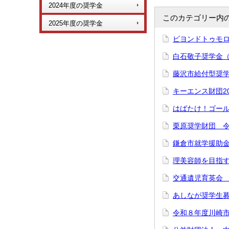
2024年度の奨学金
このカテゴリー内
2025年度の奨学金
ビヨンドトゥモロ
白石敬子奨学金
藤沢市給付型奨
キーエンス財団2
はばたけ！ゴー
栗原奨学財団 令
鎌倉市就学援助
理美容師を目指
交通遺児育英会
あしなが奨学生
令和８年度川崎