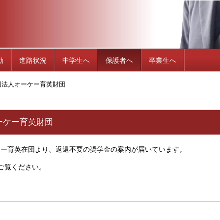
動
進路状況
中学生へ
保護者へ
卒業生へ
団法人オーケー育英財団
ーケー育英財団
ケー育英在団より、返還不要の奨学金の案内が届いています。
ご覧ください。