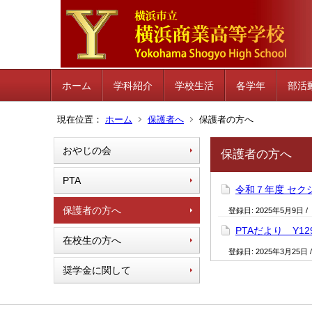
ホーム
学科紹介
学校生活
各学年
部活
現在位置：
ホーム
保護者へ
保護者の方へ
おやじの会
保護者の方へ
PTA
令和７年度 セク
保護者の方へ
登録日:
2025年5月9日
/
PTAだより Y12
在校生の方へ
登録日:
2025年3月25日
奨学金に関して