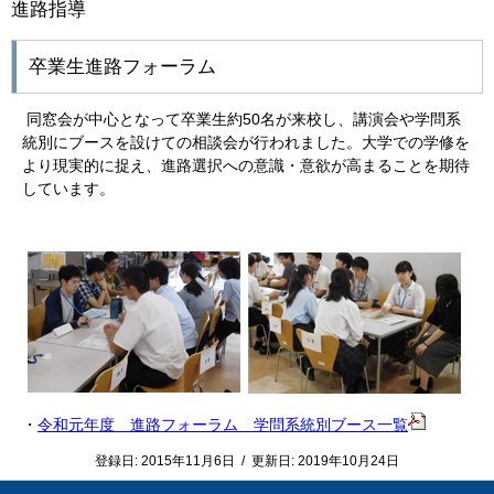
進路指導
卒業生進路フォーラム
同窓会が中心となって卒業生約50名が来校し、講演会や学問系
統別にブースを設けての相談会が行われました。大学での学修を
より現実的に捉え、進路選択への意識・意欲が高まることを期待
しています。
・
令和元年度 進路フォーラム 学問系統別ブース一覧
登録日:
2015年11月6日
/
更新日:
2019年10月24日