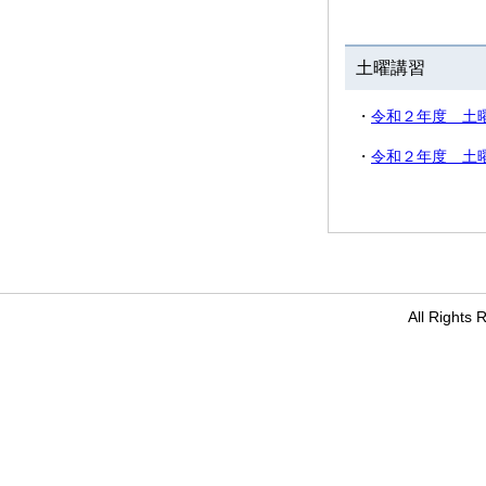
土曜講習
・
令和２年度 土
・
令和２年度 土
All Righ