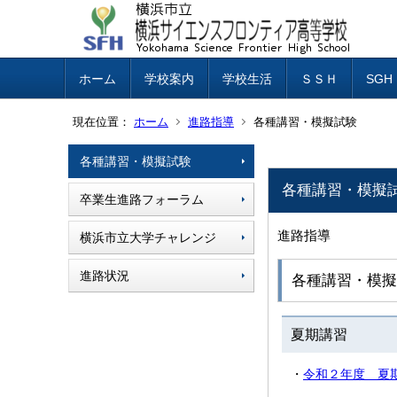
ホーム
学校案内
学校生活
ＳＳＨ
SG
現在位置：
ホーム
進路指導
各種講習・模擬試験
各種講習・模擬試験
各種講習・模擬
卒業生進路フォーラム
進路指導
横浜市立大学チャレンジ
進路状況
各種講習・模擬
夏期講習
・
令和２年度 夏