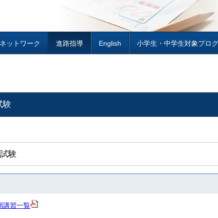
H ネットワーク
進路指導
English
小学生・中学生対象プロ
試験
試験
期講習一覧