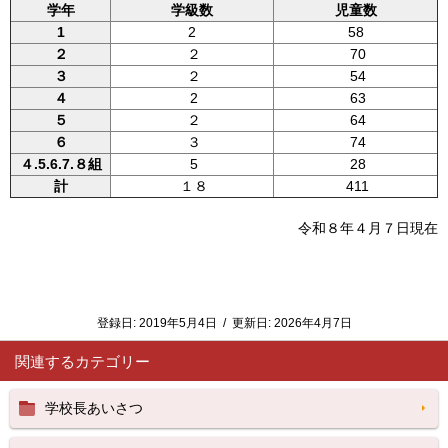
学年
学級数
児童数
1
2
58
２
２
70
３
２
54
４
2
63
５
２
64
６
３
74
４.5.6.7.８組
5
28
計
１８
411
令和８年４月７日現在
登録日:
2019年5月4日
/
更新日:
2026年4月7日
関連するカテゴリー
学校長あいさつ