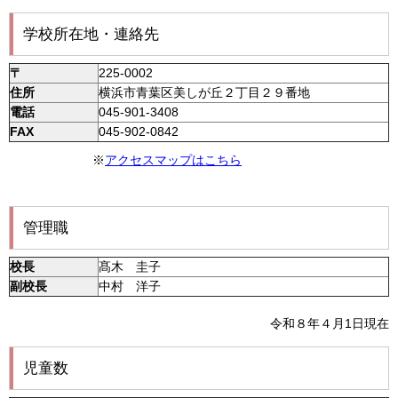
学校所在地・連絡先
〒
225-0002
住所
横浜市青葉区美しが丘２丁目２９番地
電話
045-901-3408
FAX
045-902-0842
※
アクセスマップはこちら
管理職
校長
髙木 圭子
副校長
中村 洋子
令和８年４月1日現在
児童数