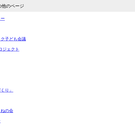
の他のページ
ィー
ック子ども会議
プロジェクト
づくり」
くねの会
ン