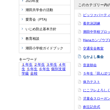
2023年度
このカテゴリー内
潮田共学舎の活動
ピッツァパーテ
愛育会（PTA)
着衣泳訓練
いじめ防止基本方針
潮田中学校ブロ
教育相談
Hanaカンゾウ
潮田小学校ガイドブック
交通安全教室
なかよし集会
キーワード
１年生
２年生
３年生
４年
音楽朝会
生
５年生
６年生
個別支援
学級
全校
５年生「田んぼ
体力テスト
にこフレよろし
児童会スローガ
創立記念式