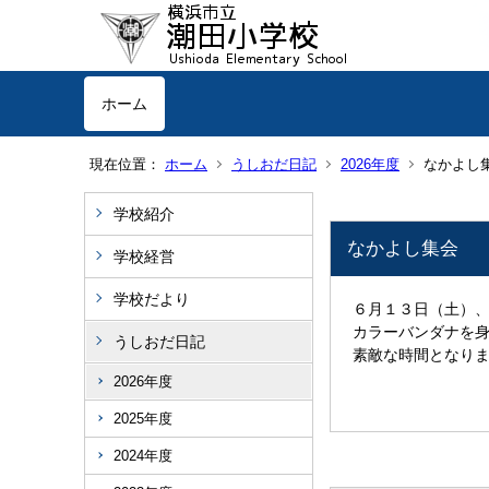
ホーム
現在位置：
ホーム
うしおだ日記
2026年度
なかよし
学校紹介
なかよし集会
学校経営
学校だより
６月１３日（土）
カラーバンダナを
うしおだ日記
素敵な時間となり
2026年度
2025年度
2024年度